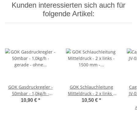
Kunden interessierten sich auch für
folgende Artikel:
GOK Gasdruckregler -
GOK Schlauchleitung
Cag
50mbar - 1,0kg/h -
Mitteldruck - 2 x links -
JV-
gerade - ohne
1500 mm -
mbar
10,90 €
*
10,50 €
*
Manometer 0100100
kältebeständig bis -20
A
Grad