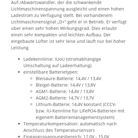
Auf-/Abwärtswandler, der die schwankende
Lichtmaschinenspannung ausgleicht und einen hohen
Ladestrom zu Verfügung stellt. Bei vorhandenem
Lichtmaschinensignal „D+“ geht er in Betrieb. Er verfügt
über einen sehr hohen Wirkungsgrad. Dies erlaubt
einen sehr kompakten und leichten Aufbau. Der
eingebaute Lüfter ist sehr leise und läuft nur bei hoher
Leistung
Ladekennlinie: IUoU (stromabhängige
Umschaltung auf Ladeerhaltung)
einstellbare Batterietypen:
Bleisäure-Batterie: 14,4V / 13,4V
Bleigel-Batterie: 14,4V / 13,8V
AGM1-Batterie: 14,4V / 13,8V
AGM2-Batterie: 14,7V / 13,7V
Lithium-Batterie: 14,4V konstant (CCCV-
bzw. IU-Kennline für LiFePO4-Batterien mit
eigenem Batteriemanagementsystem)
Temperaturkompensation: automatisch nach
Anschluss des Temperatursensors
Eingangsspannungsbereich: 12,0V - 15,0V