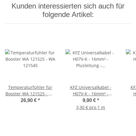
Kunden interessierten sich auch für
folgende Artikel:
Temperaturfühler für
KFZ Universalkabel -
KF
Booster WA 121525 - WA
H07V-K - 16mm² -
H
121545
Plusleitung - Rot 3 Meter
Plusl
26,90 €
*
9,90 €
*
3,30 € pro 1 m