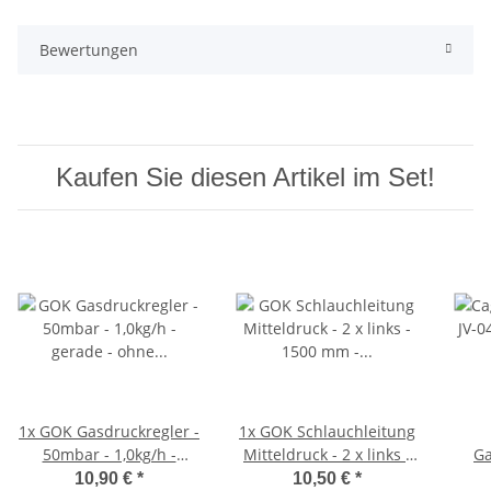
Bewertungen
Kaufen Sie diesen Artikel im Set!
1x
GOK Gasdruckregler -
1x
GOK Schlauchleitung
50mbar - 1,0kg/h -
Mitteldruck - 2 x links -
Ga
gerade - ohne
1500 mm -
fla
10,90 €
*
10,50 €
*