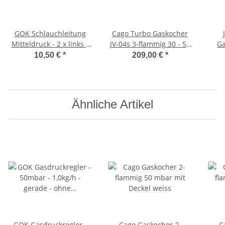
GOK Schlauchleitung
Cago Turbo Gaskocher
Mitteldruck - 2 x links -
JV-04s 3-flammig 30 - 50
Ga
1500 mm -
mbar
fla
10,50 €
*
209,00 €
*
kältebeständig bis -20
Grad
Ähnliche Artikel
GOK Gasdruckregler -
Cago Gaskocher 2-
C