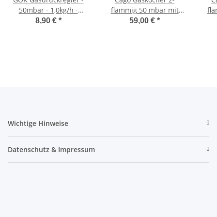
50mbar - 1,0kg/h -
flammig 50 mbar mit
fl
gerade - ohne
Deckel weiss
8,90 €
*
59,00 €
*
Manometer Hj. 2024
0100100
Wichtige Hinweise
Datenschutz & Impressum