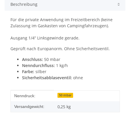
Beschreibung
Für die private Anwendung im Freizeitbereich (keine
Zulassung im Gaskasten von Campingfahrzeugen).
Ausgang 1/4“ Linksgewinde gerade.
Geprüft nach Europanorm. Ohne Sicherheitsventil.
Anschluss:
50 mbar
Nenndurchfluss:
1 kg/h
Farbe:
silber
Sicherheitsabblaseventil:
ohne
Produkteigenschaft
Wert
50 mbar
Nenndruck:
0,25 kg
Versandgewicht: