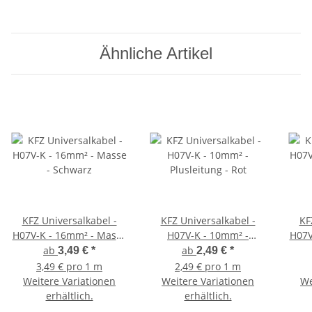
Ähnliche Artikel
KFZ Universalkabel -
KFZ Universalkabel -
KF
H07V-K - 16mm² - Masse
H07V-K - 10mm² -
H07V
- Schwarz
Plusleitung - Rot
ab
ab
3,49 €
*
2,49 €
*
3,49 € pro 1 m
2,49 € pro 1 m
Weitere Variationen
Weitere Variationen
We
erhältlich.
erhältlich.