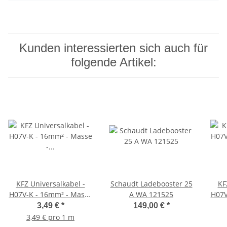
Kunden interessierten sich auch für
folgende Artikel:
KFZ Universalkabel -
Schaudt Ladebooster 25
KF
H07V-K - 16mm² - Masse
A WA 121525
H07V
- Schwarz 1 Meter
-
3,49 €
*
149,00 €
*
3,49 € pro 1 m