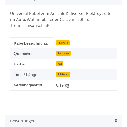
Universal Kabel zum Anschluß diverser Elektrogeräte
im Auto, Wohnmobil oder Caravan. z.B. für
Trennrelaisanschluß
Produkteigenschaft
Wert
H07V-K
Kabelbezeichnung:
16 mm²
Querschnitt:
rot
Farbe:
1 Meter
Tiefe / Länge:
0,19 kg
Versandgewicht:
Bewertungen