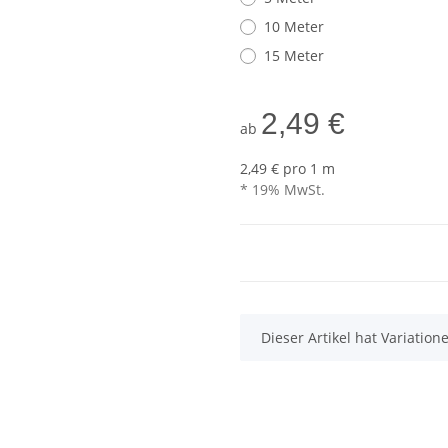
10 Meter
15 Meter
2,49 €
ab
2,49 € pro 1 m
* 19% MwSt.
x
Dieser Artikel hat Variatio