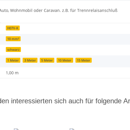
Auto, Wohnmobil oder Caravan. z.B. für Trennrelaisanschluß
H07V-K
10 mm²
schwarz
1 Meter
3 Meter
5 Meter
10 Meter
15 Meter
1,00 m
en interessierten sich auch für folgende Art