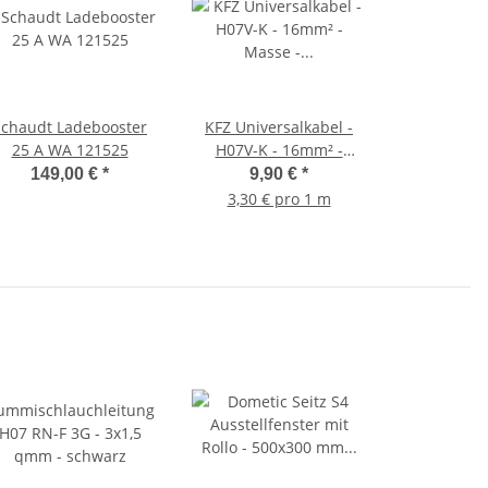
Schaudt Ladebooster
KFZ Universalkabel -
25 A WA 121525
H07V-K - 16mm² -
Masse - Schwarz 3
149,00 €
*
9,90 €
*
Meter
3,30 € pro 1 m