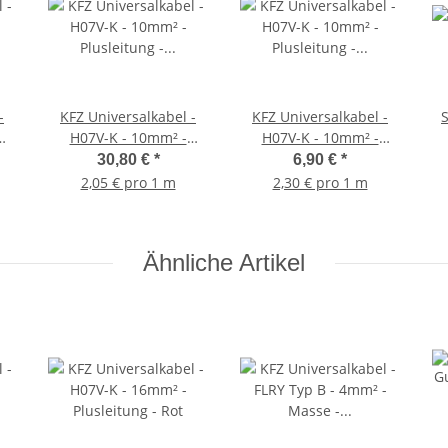
-
KFZ Universalkabel -
KFZ Universalkabel -
H07V-K - 10mm² -
H07V-K - 10mm² -
0
Plusleitung - Rot 15
Plusleitung - Rot 3
30,80 €
*
6,90 €
*
Meter
Meter
2,05 € pro 1 m
2,30 € pro 1 m
Ähnliche Artikel