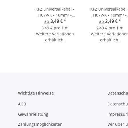
KFZ Universalkabel -
KFZ Universalkabel 
H07V-K - 16mm² -
H07V-K - 10mm² -
Masse - Schwarz
Plusleitung - Rot
ab
ab
3,49 €
*
2,49 €
*
3,49 € pro 1 m
2,49 € pro 1 m
Weitere Variationen
Weitere Variatione
erhältlich.
erhältlich.
Wichtige Hinweise
Datenschu
AGB
Datenschu
Gewährleistung
Impressu
Zahlungsmöglichkeiten
Wir über 