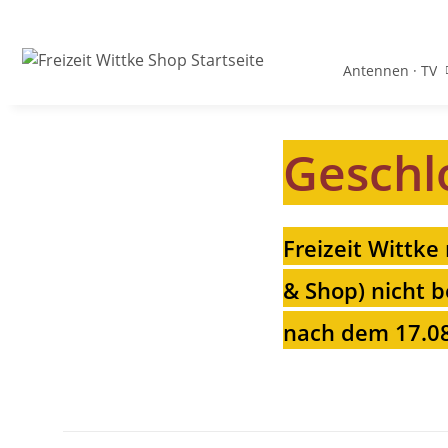
Antennen · TV
Geschl
Freizeit Wittke
& Shop) nicht b
nach dem 17.08