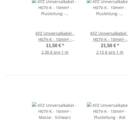
KFZ Universalkabel -
KFZ Universalkabel 
H07V-K - 10mm² -
H07V-K - 10mm² -
Plusleitung - Rot 5
Plusleitung - Rot 1
11,50 €
*
21,50 €
*
Meter
Meter
2,30 € pro 1 m
2,15 € pro 1 m