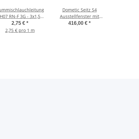
ummischlauchleitung
Dometic Seitz S4
H07 RN-F 3G - 3x1,5
Ausstellfenster mit
qmm - schwarz
Rollo - 500x300 mm
2,75 €
*
416,00 €
*
(BxH) - inkl.
2,75 € pro 1 m
Scheibendichtmasse