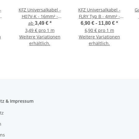
-
KFZ Universalkabel -
KFZ Universalkabel -
G
H07V-K - 16mm² -
FLRY Typ B - 4mm² -
Plusleitung - Rot
Masse - Schwarz
ab
3,49 €
*
6,90 € -
11,80 €
*
3,49 € pro 1 m
6,90 € pro 1 m
n
Weitere Variationen
Weitere Variationen
erhältlich.
erhältlich.
tz & Impressum
tz
m
uns