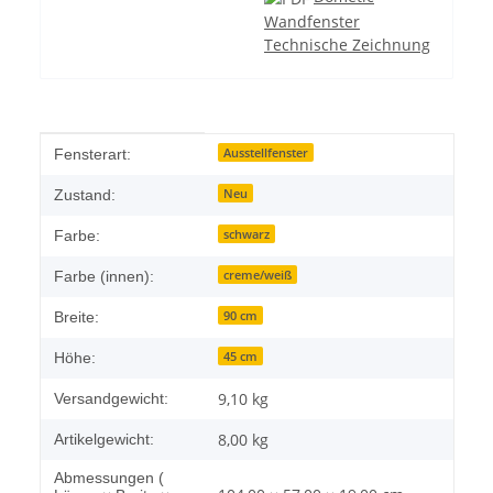
Wandfenster
Technische Zeichnung
Produkteigenschaft
Wert
Ausstellfenster
Fensterart:
Neu
Zustand:
schwarz
Farbe:
creme/weiß
Farbe (innen):
90 cm
Breite:
45 cm
Höhe:
9,10 kg
Versandgewicht:
8,00
kg
Artikelgewicht:
Abmessungen (