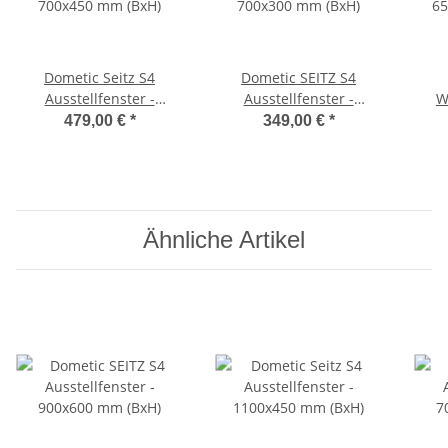
Dometic Seitz S4
Dometic SEITZ S4
Ausstellfenster -
Ausstellfenster -
W
700x450 mm (BxH)
700x300 mm (BxH)
65
479,00 €
*
349,00 €
*
Ähnliche Artikel