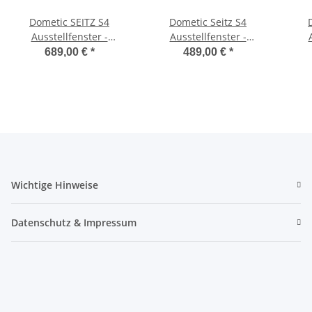
Dometic SEITZ S4
Dometic Seitz S4
Ausstellfenster -
Ausstellfenster -
900x600 mm (BxH)
1100x450 mm (BxH)
7
689,00 €
*
489,00 €
*
Wichtige Hinweise
Datenschutz & Impressum