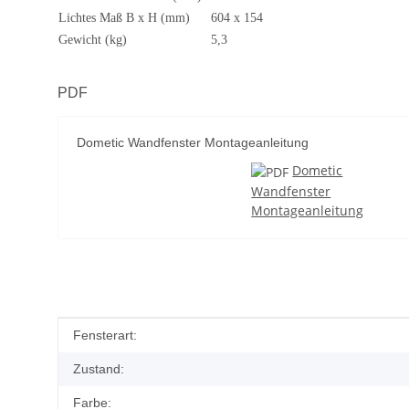
Lichtes Maß B x H (mm)
604 x 154
Gewicht (kg)
5,3
PDF
Dometic Wandfenster Montageanleitung
Dometic
Wandfenster
Montageanleitung
Produkteigenschaft
Wert
Fensterart:
Zustand:
Farbe: