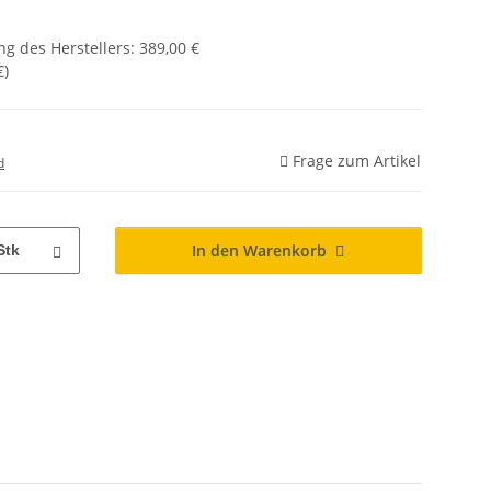
g des Herstellers
:
389,00 €
€
)
Frage zum Artikel
d
In den Warenkorb
Stk