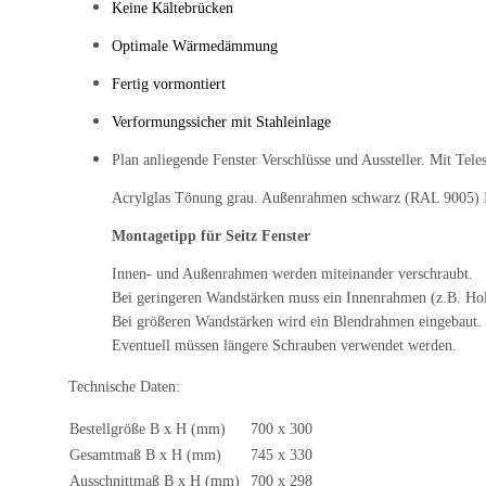
Keine Kältebrücken
Optimale Wärmedämmung
Fertig vormontiert
Verformungssicher mit Stahleinlage
Plan anliegende Fenster Verschlüsse und Aussteller. Mit Tele
Acrylglas Tönung grau. Außenrahmen schwarz (RAL 9005) In
Montagetipp für Seitz Fenster
Innen- und Außenrahmen werden miteinander verschraubt.
Bei geringeren Wandstärken muss ein Innenrahmen (z.B. Hol
Bei größeren Wandstärken wird ein Blendrahmen eingebaut.
Eventuell müssen längere Schrauben verwendet werden.
Technische Daten:
Bestellgröße B x H (mm)
700 x 300
Gesamtmaß B x H (mm)
745 x 330
Ausschnittmaß B x H (mm)
700 x 298