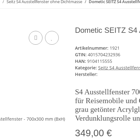
Seitz S4 Ausstellfenster ohne Dichtmasse
Dometic SEITZ S4 Ausstell
Dometic SEITZ S4 A
Artikelnummer:
1921
GTIN:
4015704232936
HAN:
9104115555
Kategorie:
Seitz S4 Ausstellfe
Hersteller:
S4 Ausstellfenster 
für Reisemobile und C
grau getönter Acrylg
Verdunklungsrolle un
349,00 €