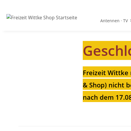
Antennen · TV
Geschl
Freizeit Wittke
& Shop) nicht b
nach dem 17.08