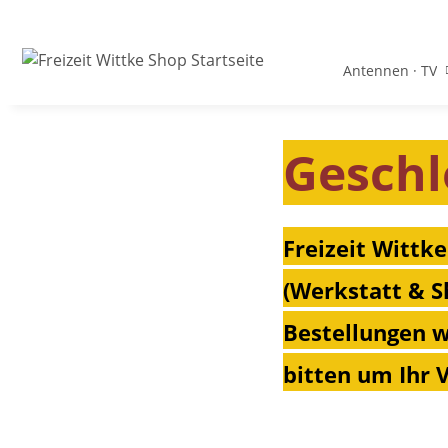
Antennen · TV
Geschl
Freizeit Wittke
(Werkstatt & S
Bestellungen w
bitten um Ihr 