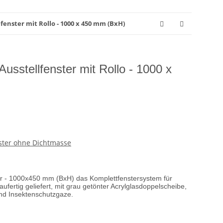
fenster mit Rollo - 1000 x 450 mm (BxH)
sstellfenster mit Rollo - 1000 x
nster ohne Dichtmasse
er - 1000x450 mm (BxH) das Komplettfenstersystem für
fertig geliefert, mit grau getönter Acrylglasdoppelscheibe,
und Insektenschutzgaze.