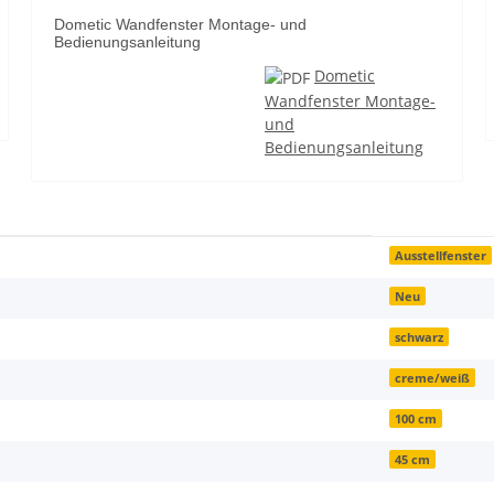
Dometic Wandfenster Montage- und
Bedienungsanleitung
Dometic
Wandfenster Montage-
und
Bedienungsanleitung
Ausstellfenster
Neu
schwarz
creme/weiß
100 cm
45 cm