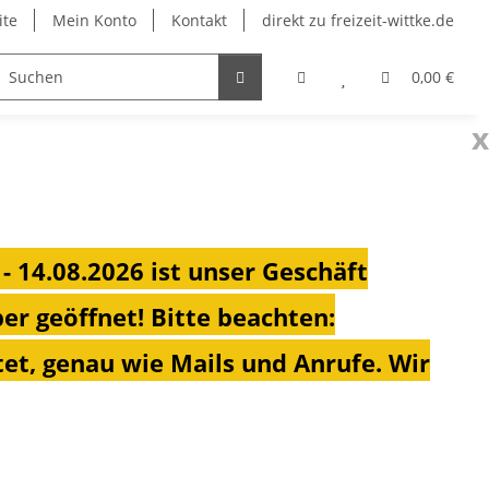
ite
Mein Konto
Kontakt
direkt zu freizeit-wittke.de
onsolen
Fahrradträger
Heizungen für Ihren Camp
0,00 €
x
 - 14.08.2026 ist unser Geschäft
ber geöffnet!
Bitte beachten:
et, genau wie Mails und Anrufe. Wir