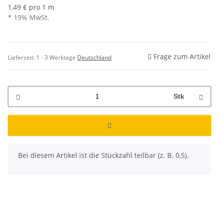
1,49 € pro 1 m
* 19% MwSt.
Frage zum Artikel
Lieferzeit:
1 - 3 Werktage
Deutschland
Stk
x
Bei diesem Artikel ist die Stückzahl teilbar (z. B. 0,5).