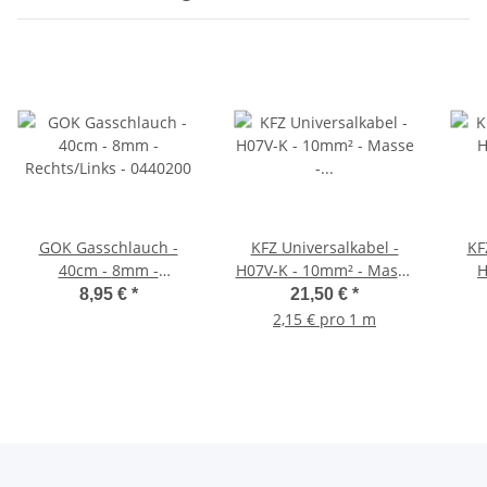
GOK Gasschlauch -
KFZ Universalkabel -
KF
40cm - 8mm -
H07V-K - 10mm² - Masse
H
Rechts/Links - 0440200
- Schwarz 10 Meter
Pl
8,95 €
*
21,50 €
*
2,15 € pro 1 m