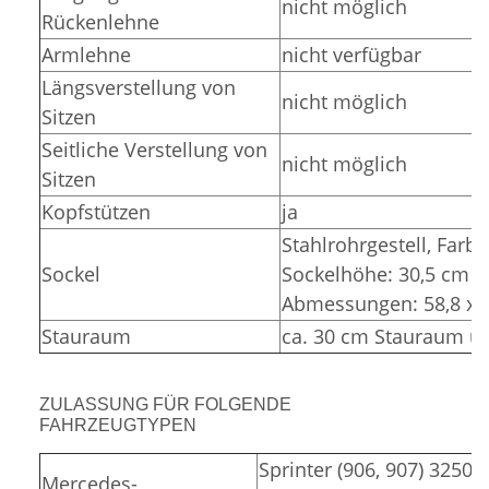
nicht möglich
Rückenlehne
Armlehne
nicht verfügbar
Längsverstellung von
nicht möglich
Sitzen
Seitliche Verstellung von
nicht möglich
Sitzen
Kopfstützen
ja
Stahlrohrgestell,
Farbe
Sockel
Sockelhöhe: 30,5 cm (
Abmessungen: 58,8 x 3
Stauraum
ca. 30 cm Stauraum un
ZULASSUNG FÜR FOLGENDE
FAHRZEUGTYPEN
Sprinter (906, 907) 3250,
Mercedes-