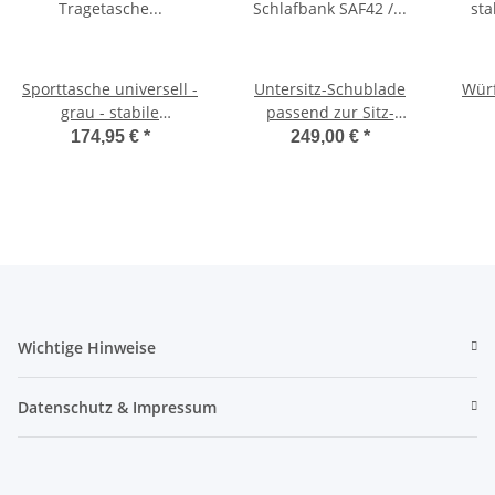
Sporttasche universell -
Untersitz-Schublade
Würf
grau - stabile
passend zur Sitz-
Tragetasche für
Schlafbank SAF42 /
174,95 €
*
249,00 €
*
Schlafsitzbank SAF42
SAF43 mit 47,5 cm
Sc
und SAF43
Sitzhöhe
Wichtige Hinweise
Datenschutz & Impressum