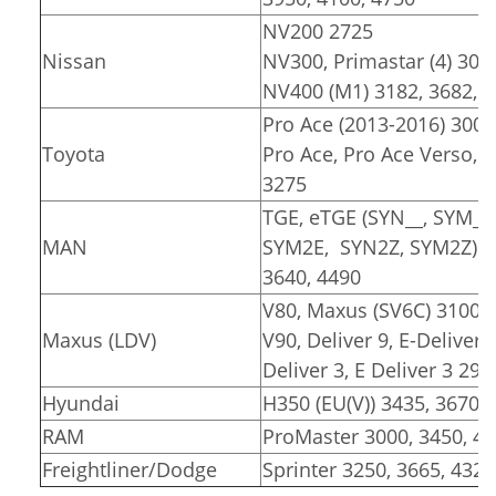
NV200 2725
Nissan
NV300, Primastar (4) 309
NV400 (M1) 3182, 3682, 
Pro Ace (2013-2016) 3000
Toyota
Pro Ace, Pro Ace Verso, Pr
3275
TGE, eTGE (SYN__, SYM__
MAN
SYM2E, SYN2Z, SYM2Z)
3640, 4490
V80, Maxus (SV6C) 3100, 
Maxus (LDV)
V90, Deliver 9, E-Deliver 
Deliver 3, E Deliver 3 291
Hyundai
H350 (EU(V)) 3435, 3670
RAM
ProMaster 3000, 3450, 4
Freightliner/Dodge
Sprinter 3250, 3665, 4325