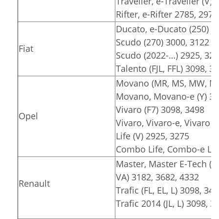
Traveller, e-Traveller (V)
Rifter, e-Rifter 2785, 2975
Ducato, e-Ducato (250) 3
Scudo (270) 3000, 3122
Fiat
Scudo (2022-…) 2925, 32
Talento (FJL, FFL) 3098, 3
Movano (MR, MS, MW, MT)
Movano, Movano-e (Y) 30
Vivaro (F7) 3098, 3498
Opel
Vivaro, Vivaro-e, Vivaro e
Life (V) 2925, 3275
Combo Life, Combo-e Lif
Master, Master E-Tech (F
VA) 3182, 3682, 4332
Renault
Trafic (FL, EL, L) 3098, 34
Trafic 2014 (JL, L) 3098, 3