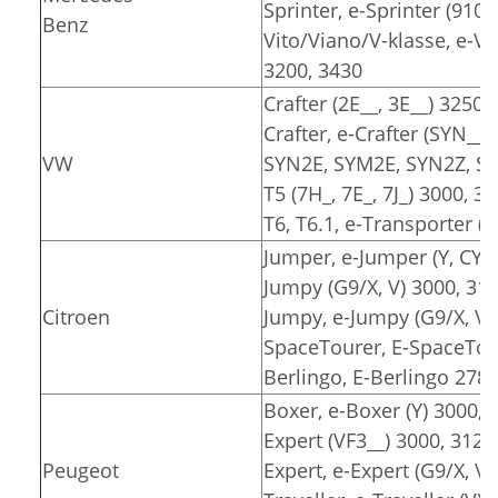
Sprinter, e-Sprinter (910)
Benz
Vito/Viano/V-klasse, e-Vit
3200, 3430
Crafter (2E__, 3E__) 3250,
Crafter, e-Crafter (SYN__
VW
SYN2E, SYM2E, SYN2Z, SY
T5 (7H_, 7E_, 7J_) 3000, 3
T6, T6.1, e-Transporter (7
Jumper, e-Jumper (Y, CY) 
Jumpy (G9/X, V) 3000, 31
Citroen
Jumpy, e-Jumpy (G9/X, V)
SpaceTourer, E-SpaceTour
Berlingo, E-Berlingo 2785
Boxer, e-Boxer (Y) 3000, 
Expert (VF3__) 3000, 3122
Peugeot
Expert, e-Expert (G9/X, V)