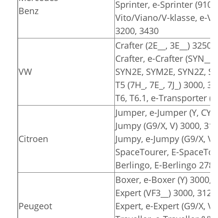
Sprinter, e-Sprinter (910)
Benz
Vito/Viano/V-klasse, e-Vit
3200, 3430
Crafter (2E__, 3E__) 3250,
Crafter, e-Crafter (SYN__
VW
SYN2E, SYM2E, SYN2Z, SY
T5 (7H_, 7E_, 7J_) 3000, 3
T6, T6.1, e-Transporter (7
Jumper, e-Jumper (Y, CY) 
Jumpy (G9/X, V) 3000, 31
Citroen
Jumpy, e-Jumpy (G9/X, V)
SpaceTourer, E-SpaceTour
Berlingo, E-Berlingo 2785
Boxer, e-Boxer (Y) 3000, 
Expert (VF3__) 3000, 3122
Peugeot
Expert, e-Expert (G9/X, V)