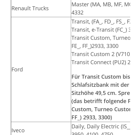
Master (MA, MB, MF, MG, 
Renault Trucks
4332
Transit, (FA_, FD_, FS_, F
Transit, e-Transit (FC_) 3
Transit Custom, Turneo C
FE_, FF_)2933, 3300
Transit Custom 2 (V710) 
Transit Connect (PU2) 26
Ford
Für Transit Custom bis 2
Schlafsitzbank mit der S
Sitzhöhe 49,5 cm. Sprec
(das betrifft folgende 
Custom, Turneo Custom (F
FF_) 2933, 3300)
Daily, Daily Electric (IS__
Iveco
3950, 4100, 4750