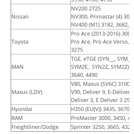
NV200 2725
Nissan
NV300, Primastar (4) 309
NV400 (M1) 3182, 3682, 
Pro Ace (2013-2016) 3000
Toyota
Pro Ace, Pro Ace Verso, Pr
3275
TGE, eTGE (SYN__, SYM__
MAN
SYM2E, SYN2Z, SYM2Z)
3640, 4490
V80, Maxus (SV6C) 3100, 
Maxus (LDV)
V90, Deliver 9, E-Deliver 
Deliver 3, E Deliver 3 291
Hyundai
H350 (EU(V)) 3435, 3670
RAM
ProMaster 3000, 3450, 4
Freightliner/Dodge
Sprinter 3250, 3665, 4325