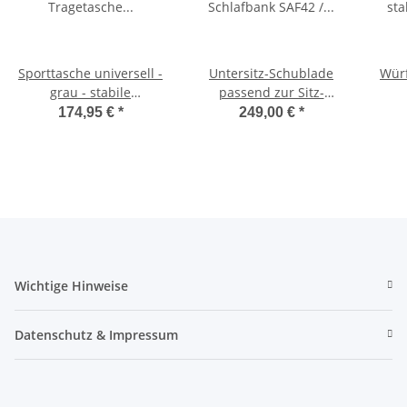
Sporttasche universell -
Untersitz-Schublade
Würf
grau - stabile
passend zur Sitz-
Tragetasche für
Schlafbank SAF42 /
174,95 €
*
249,00 €
*
Schlafsitzbank SAF42
SAF43 mit 47,5 cm
Sc
und SAF43
Sitzhöhe
Wichtige Hinweise
Datenschutz & Impressum