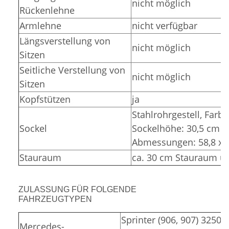
nicht möglich
Rückenlehne
Armlehne
nicht verfügbar
Längsverstellung von
nicht möglich
Sitzen
Seitliche Verstellung von
nicht möglich
Sitzen
Kopfstützen
ja
Stahlrohrgestell,
Farbe
Sockel
Sockelhöhe: 30,5 cm (
Abmessungen: 58,8 x 3
Stauraum
ca. 30 cm Stauraum un
ZULASSUNG FÜR FOLGENDE
FAHRZEUGTYPEN
Sprinter (906, 907) 3250,
Mercedes-