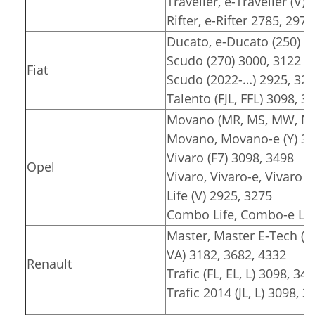
Traveller, e-Traveller (V)
Rifter, e-Rifter 2785, 2975
Ducato, e-Ducato (250) 3
Scudo (270) 3000, 3122
Fiat
Scudo (2022-…) 2925, 32
Talento (FJL, FFL) 3098, 3
Movano (MR, MS, MW, MT)
Movano, Movano-e (Y) 30
Vivaro (F7) 3098, 3498
Opel
Vivaro, Vivaro-e, Vivaro e
Life (V) 2925, 3275
Combo Life, Combo-e Lif
Master, Master E-Tech (F
VA) 3182, 3682, 4332
Renault
Trafic (FL, EL, L) 3098, 34
Trafic 2014 (JL, L) 3098, 3