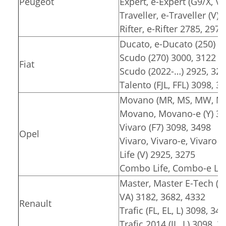
Peugeot
Expert, e-Expert (G9/X, V)
Traveller, e-Traveller (V)
Rifter, e-Rifter 2785, 2975
Ducato, e-Ducato (250) 3
Scudo (270) 3000, 3122
Fiat
Scudo (2022-…) 2925, 32
Talento (FJL, FFL) 3098, 3
Movano (MR, MS, MW, MT)
Movano, Movano-e (Y) 30
Vivaro (F7) 3098, 3498
Opel
Vivaro, Vivaro-e, Vivaro e
Life (V) 2925, 3275
Combo Life, Combo-e Lif
Master, Master E-Tech (F
VA) 3182, 3682, 4332
Renault
Trafic (FL, EL, L) 3098, 34
Trafic 2014 (JL, L) 3098, 3