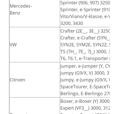
Sprinter (906, 907) 3250,
Mercedes-
Sprinter, e-Sprinter (910)
Benz
Vito/Viano/V-klasse, e-Vit
3200, 3430
Crafter (2E__, 3E__) 3250,
Crafter, e-Crafter (SYN__
VW
SYN2E, SYM2E, SYN2Z, SY
T5 (7H_, 7E_, 7J_) 3000, 3
T6, T6.1, e-Transporter (7
Jumper, e-Jumper (Y, CY) 
Jumpy (G9/X, V) 3000, 31
Citroen
Jumpy, e-Jumpy (G9/X, V)
SpaceTourer, E-SpaceTour
Berlingo, E-Berlingo 2785
Boxer, e-Boxer (Y) 3000, 
Expert (VF3__) 3000, 3122