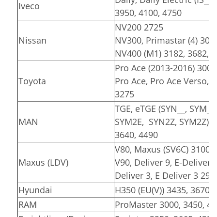
Iveco
3950, 4100, 4750
NV200 2725
Nissan
NV300, Primastar (4) 309
NV400 (M1) 3182, 3682, 
Pro Ace (2013-2016) 3000
Toyota
Pro Ace, Pro Ace Verso, Pr
3275
TGE, eTGE (SYN__, SYM__
MAN
SYM2E, SYN2Z, SYM2Z)
3640, 4490
V80, Maxus (SV6C) 3100, 
Maxus (LDV)
V90, Deliver 9, E-Deliver 
Deliver 3, E Deliver 3 291
Hyundai
H350 (EU(V)) 3435, 3670
RAM
ProMaster 3000, 3450, 4