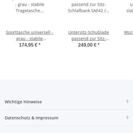
Sporttasche universell -
Untersitz-Schublade
Würf
grau - stabile
passend zur Sitz-
Tragetasche für
Schlafbank SAF42 /
174,95 €
*
249,00 €
*
Schlafsitzbank SAF42
SAF43 mit 47,5 cm
Sc
und SAF43
Sitzhöhe
Wichtige Hinweise
Datenschutz & Impressum