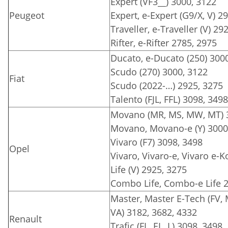
Expert (VF3__) 3000, 3122
Peugeot
Expert, e-Expert (G9/X, V) 2
Traveller, e-Traveller (V) 29
Rifter, e-Rifter 2785, 2975
Ducato, e-Ducato (250) 3000
Scudo (270) 3000, 3122
Fiat
Scudo (2022-…) 2925, 3275
Talento (FJL, FFL) 3098, 3498
Movano (MR, MS, MW, MT) 3
Movano, Movano-e (Y) 3000
Vivaro (F7) 3098, 3498
Opel
Vivaro, Vivaro-e, Vivaro e-Ko
Life (V) 2925, 3275
Combo Life, Combo-e Life 
Master, Master E-Tech (FV,
VA) 3182, 3682, 4332
Renault
Trafic (FL, EL, L) 3098, 3498