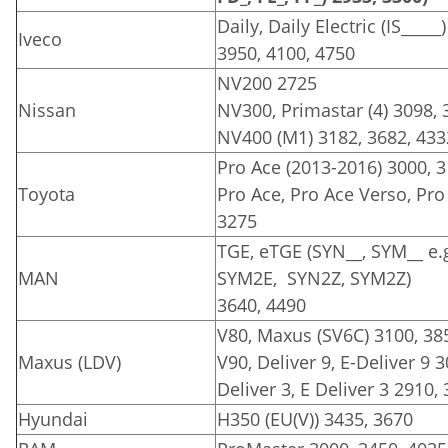
Daily, Daily Electric (IS_____
Iveco
3950, 4100, 4750
NV200 2725
Nissan
NV300, Primastar (4) 3098, 
NV400 (M1) 3182, 3682, 433
Pro Ace (2013-2016) 3000, 
Toyota
Pro Ace, Pro Ace Verso, Pro 
3275
TGE, eTGE (SYN__, SYM__ e.
MAN
SYM2E, SYN2Z, SYM2Z)
3640, 4490
V80, Maxus (SV6C) 3100, 38
Maxus (LDV)
V90, Deliver 9, E-Deliver 9 
Deliver 3, E Deliver 3 2910,
Hyundai
H350 (EU(V)) 3435, 3670