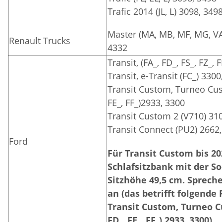
Trafic 2014 (JL, L) 3098, 349
Master (MA, MB, MF, MG, VA,
Renault Trucks
4332
Transit, (FA_, FD_, FS_, FZ_,
Transit, e-Transit (FC_) 330
Transit Custom, Turneo Cust
FE_, FF_)2933, 3300
Transit Custom 2 (V710) 31
Transit Connect (PU2) 2662
Ford
Für Transit Custom bis 20
Schlafsitzbank mit der So
Sitzhöhe 49,5 cm. Sprech
an (das betrifft folgende
Transit Custom, Turneo Cu
FD_, FE_, FF_) 2933, 3300)