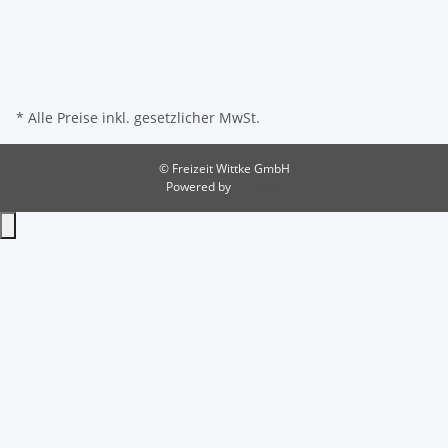
* Alle Preise inkl. gesetzlicher MwSt.
© Freizeit Wittke GmbH
Powered by
JTL-Shop