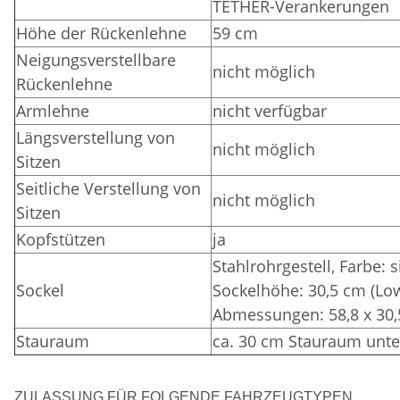
TETHER-Verankerungen
Höhe der Rückenlehne
59 cm
Neigungsverstellbare
nicht möglich
Rückenlehne
Armlehne
nicht verfügbar
Längsverstellung von
nicht möglich
Sitzen
Seitliche Verstellung von
nicht möglich
Sitzen
Kopfstützen
ja
Stahlrohrgestell,
Farbe: 
Sockel
Sockelhöhe: 30,5 cm (Lo
Abmessungen: 58,8 x 30,
Stauraum
ca. 30 cm Stauraum unte
ZULASSUNG FÜR FOLGENDE FAHRZEUGTYPEN