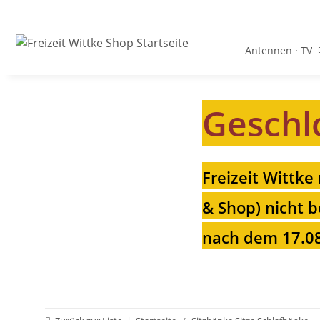
Antennen · TV
Geschl
Freizeit Wittke
& Shop) nicht b
nach dem 17.08