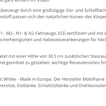
ie ganz einfach im Video!
 überzeugt durch eine großzügige Sitz- und Schlaffläc
stoff passen sich den natürlichen Kurven des Körpe
1-, M2-, N1- & N2-Fahrzeuge, ECE-zertifiziert und mi
icherheitsgurten und Halteseilverankerungen für höchs
etet mit einer Höhe von 30,5 cm zusätzlichen Staurau
und geordnet zu gestalten; wichtige Reiseutensilien f
eit Wittke - Made in Europa. Der Hersteller Mobifram
rsitze, Sitzbänke, Schlafsitzbänke und Drehkonsolen