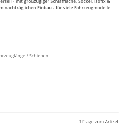
rsell - mit großzügiger Schlaffläche, Sockel, Isofix &
nachträglichen Einbau - für viele Fahrzeugmodelle
ahrzeuglänge / Schienen
Frage zum Artikel