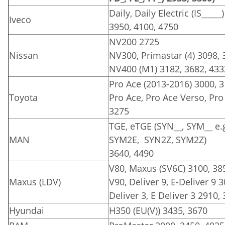
Daily, Daily Electric (IS_____
Iveco
3950, 4100, 4750
NV200 2725
Nissan
NV300, Primastar (4) 3098, 
NV400 (M1) 3182, 3682, 433
Pro Ace (2013-2016) 3000, 
Toyota
Pro Ace, Pro Ace Verso, Pro 
3275
TGE, eTGE (SYN__, SYM__ e.
MAN
SYM2E, SYN2Z, SYM2Z)
3640, 4490
V80, Maxus (SV6C) 3100, 38
Maxus (LDV)
V90, Deliver 9, E-Deliver 9 
Deliver 3, E Deliver 3 2910,
Hyundai
H350 (EU(V)) 3435, 3670