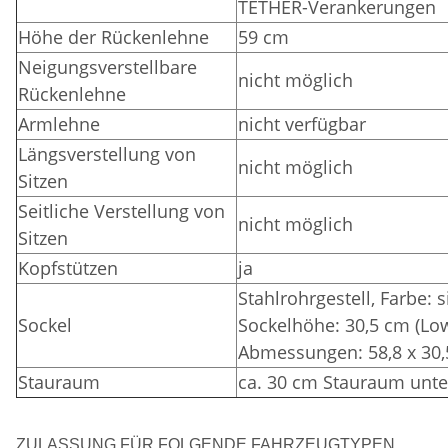
TETHER-Verankerungen
Höhe der Rückenlehne
59 cm
Neigungsverstellbare
nicht möglich
Rückenlehne
Armlehne
nicht verfügbar
Längsverstellung von
nicht möglich
Sitzen
Seitliche Verstellung von
nicht möglich
Sitzen
Kopfstützen
ja
Stahlrohrgestell,
Farbe: 
Sockel
Sockelhöhe: 30,5 cm (Lo
Abmessungen: 58,8 x 30,
Stauraum
ca. 30 cm Stauraum unte
ZULASSUNG FÜR FOLGENDE FAHRZEUGTYPEN