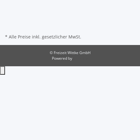
* Alle Preise inkl. gesetzlicher MwSt.
© Freizeit Wittke GmbH
Powered by
JTL-Shop