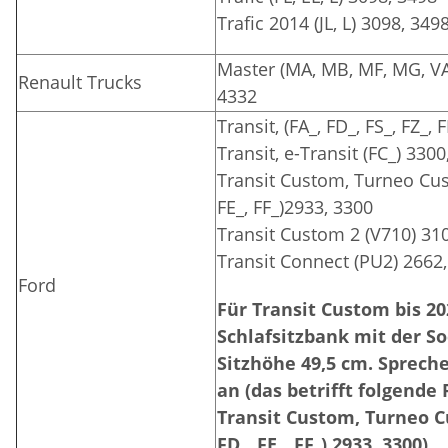
Trafic 2014 (JL, L) 3098, 349
Master (MA, MB, MF, MG, VA,
Renault Trucks
4332
Transit, (FA_, FD_, FS_, FZ_,
Transit, e-Transit (FC_) 330
Transit Custom, Turneo Cust
FE_, FF_)2933, 3300
Transit Custom 2 (V710) 31
Transit Connect (PU2) 2662
Ford
Für Transit Custom bis 20
Schlafsitzbank mit der So
Sitzhöhe 49,5 cm. Sprech
an (das betrifft folgende
Transit Custom, Turneo Cu
FD_, FE_, FF_) 2933, 3300)