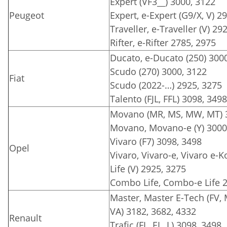
Expert (VF3__) 3000, 3122
Peugeot
Expert, e-Expert (G9/X, V) 2
Traveller, e-Traveller (V) 29
Rifter, e-Rifter 2785, 2975
Ducato, e-Ducato (250) 3000
Scudo (270) 3000, 3122
Fiat
Scudo (2022-…) 2925, 3275
Talento (FJL, FFL) 3098, 3498
Movano (MR, MS, MW, MT) 3
Movano, Movano-e (Y) 3000
Vivaro (F7) 3098, 3498
Opel
Vivaro, Vivaro-e, Vivaro e-Ko
Life (V) 2925, 3275
Combo Life, Combo-e Life 
Master, Master E-Tech (FV,
VA) 3182, 3682, 4332
Renault
Trafic (FL, EL, L) 3098, 3498