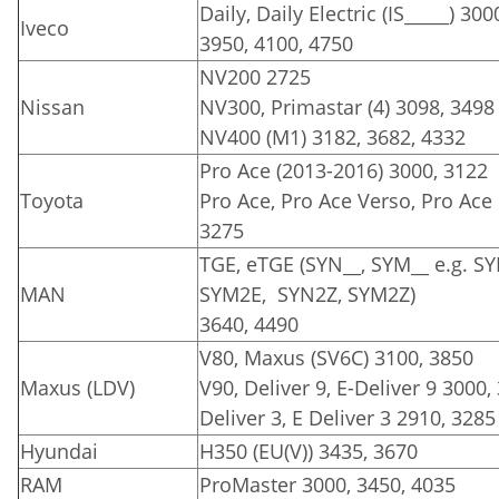
Daily, Daily Electric (IS_____) 300
Iveco
3950, 4100, 4750
NV200 2725
Nissan
NV300, Primastar (4) 3098, 3498
NV400 (M1) 3182, 3682, 4332
Pro Ace (2013-2016) 3000, 3122
Toyota
Pro Ace, Pro Ace Verso, Pro Ace E
3275
TGE, eTGE (SYN__, SYM__ e.g. S
MAN
SYM2E, SYN2Z, SYM2Z)
3640, 4490
V80, Maxus (SV6C) 3100, 3850
Maxus (LDV)
V90, Deliver 9, E-Deliver 9 3000,
Deliver 3, E Deliver 3 2910, 3285
Hyundai
H350 (EU(V)) 3435, 3670
RAM
ProMaster 3000, 3450, 4035