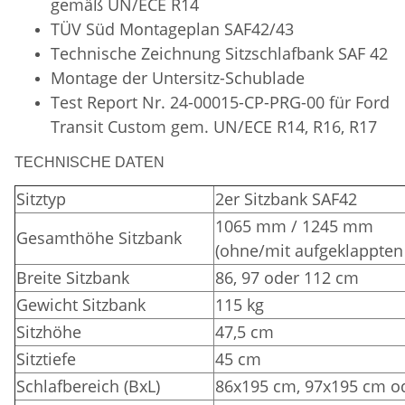
gemäß UN/ECE R14
TÜV Süd
Montageplan SAF42/43
Technische Zeichnung Sitzschlafbank SAF 42
Montage der Untersitz-Schublade
Test Report Nr. 24-00015-CP-PRG-00 für Ford
Transit Custom gem. UN/ECE R14, R16, R17
TECHNISCHE DATEN
Sitztyp
2er Sitzbank SAF42
1065 mm / 1245 mm
Gesamthöhe Sitzbank
(ohne/mit aufgeklappten
Breite Sitzbank
86, 97 oder 112 cm
Gewicht Sitzbank
115 kg
Sitzhöhe
47,5 cm
Sitztiefe
45 cm
Schlafbereich (BxL)
86x195 cm, 97x195 cm o