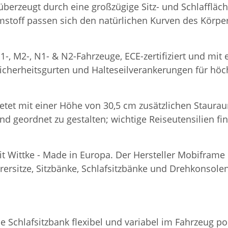
 überzeugt durch eine großzügige Sitz- und Schlaffläc
stoff passen sich den natürlichen Kurven des Körpe
1-, M2-, N1- & N2-Fahrzeuge, ECE-zertifiziert und mi
Sicherheitsgurten und Halteseilverankerungen für höch
etet mit einer Höhe von 30,5 cm zusätzlichen Staurau
und geordnet zu gestalten; wichtige Reiseutensilien f
eit Wittke - Made in Europa. Der Hersteller Mobifram
rsitze, Sitzbänke, Schlafsitzbänke und Drehkonsolen
ie Schlafsitzbank flexibel und variabel im Fahrzeug 