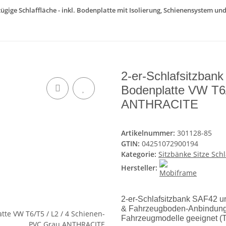
ßzügige Schlaffläche - inkl. Bodenplatte mit Isolierung, Schienensystem u
2-er-Schlafsitzbank
Bodenplatte VW T6
ANTHRACITE
Artikelnummer:
301128-85
GTIN:
04251072900194
Kategorie:
Sitzbänke Sitze Sch
Hersteller:
2-er-Schlafsitzbank SAF42 uni
& Fahrzeugboden-Anbindung z
Fahrzeugmodelle geeignet (Ta