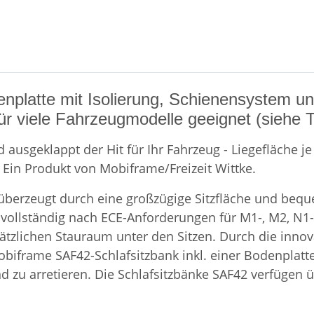
enplatte mit Isolierung, Schienensystem un
ür viele Fahrzeugmodelle geeignet (siehe Ta
ausgeklappt der Hit für Ihr Fahrzeug - Liegefläche je 
Ein Produkt von Mobiframe/Freizeit Wittke.
 überzeugt durch eine großzügige Sitzfläche und beque
 vollständig nach ECE-Anforderungen für M1-, M2, N1-
zlichen Stauraum unter den Sitzen. Durch die innova
 Mobiframe SAF42-Schlafsitzbank inkl. einer Bodenplat
nd zu arretieren. Die Schlafsitzbänke SAF42 verfügen