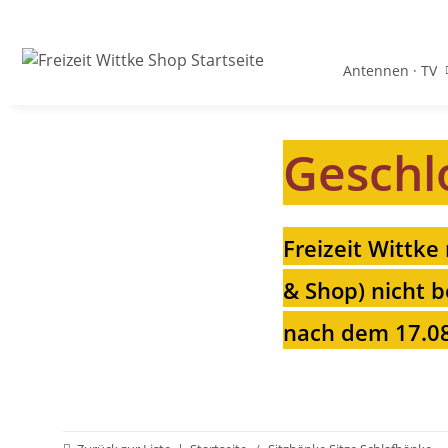
Antennen · TV
Geschl
Freizeit Wittke
& Shop) nicht b
nach dem 17.08