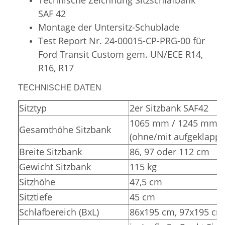
SAF 42
Montage der Untersitz-Schublade
Test Report Nr. 24-00015-CP-PRG-00 für
Ford Transit Custom gem. UN/ECE R14,
R16, R17
TECHNISCHE DATEN
Sitztyp
2er Sitzbank SAF42
1065 mm / 1245 mm
Gesamthöhe Sitzbank
(ohne/mit aufgeklappt
Breite Sitzbank
86, 97 oder 112 cm
Gewicht Sitzbank
115 kg
Sitzhöhe
47,5 cm
Sitztiefe
45 cm
Schlafbereich (BxL)
86x195 cm, 97x195 cm