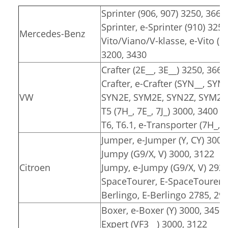
Sprinter (906, 907) 3250, 3665
Sprinter, e-Sprinter (910) 325
Mercedes-Benz
Vito/Viano/V-klasse, e-Vito (6
3200, 3430
Crafter (2E__, 3E__) 3250, 3665
Crafter, e-Crafter (SYN__, SYM
VW
SYN2E, SYM2E, SYN2Z, SYM2Z)
T5 (7H_, 7E_, 7J_) 3000, 3400
T6, T6.1, e-Transporter (7H_, 7
Jumper, e-Jumper (Y, CY) 3000
Jumpy (G9/X, V) 3000, 3122
Citroen
Jumpy, e-Jumpy (G9/X, V) 2925
SpaceTourer, E-SpaceTourer (
Berlingo, E-Berlingo 2785, 29
Boxer, e-Boxer (Y) 3000, 3450
Expert (VF3__) 3000, 3122