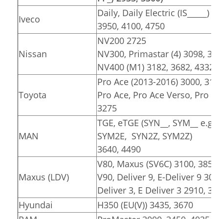
Daily, Daily Electric (IS_____) 
Iveco
3950, 4100, 4750
NV200 2725
Nissan
NV300, Primastar (4) 3098, 34
NV400 (M1) 3182, 3682, 4332
Pro Ace (2013-2016) 3000, 31
Toyota
Pro Ace, Pro Ace Verso, Pro Ace
3275
TGE, eTGE (SYN__, SYM__ e.g.
MAN
SYM2E, SYN2Z, SYM2Z)
3640, 4490
V80, Maxus (SV6C) 3100, 3850
Maxus (LDV)
V90, Deliver 9, E-Deliver 9 30
Deliver 3, E Deliver 3 2910, 3
Hyundai
H350 (EU(V)) 3435, 3670