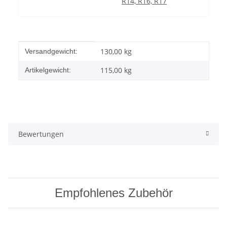
R14, R16, R17
Produkteigenschaft
Wert
130,00 kg
Versandgewicht:
115,00
kg
Artikelgewicht:
Bewertungen
Empfohlenes Zubehör