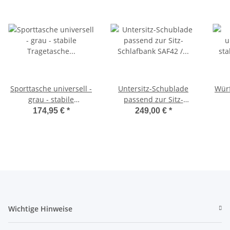
Sporttasche universell -
Untersitz-Schublade
Würf
grau - stabile
passend zur Sitz-
Tragetasche für
Schlafbank SAF42 /
174,95 €
*
249,00 €
*
Schlafsitzbank SAF42
SAF43 mit 47,5 cm
Sc
und SAF43
Sitzhöhe
Wichtige Hinweise