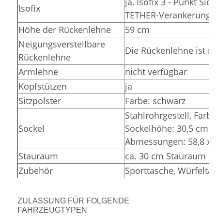
ja, Isofix 3 - Punkt Si
Isofix
TETHER-Verankerunge
Höhe der Rückenlehne
59 cm
Neigungsverstellbare
Die Rückenlehne ist ni
Rückenlehne
Armlehne
nicht verfügbar
Kopfstützen
ja
Sitzpolster
Farbe: schwarz
Stahlrohrgestell, Farbe
Sockel
Sockelhöhe: 30,5 cm (
Abmessungen: 58,8 x 3
Stauraum
ca. 30 cm Stauraum un
Zubehör
Sporttasche, Würfelta
ZULASSUNG FÜR FOLGENDE
FAHRZEUGTYPEN