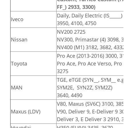
FF_) 2933, 3300)
Daily, Daily Electric (IS_____) 
Iveco
3950, 4100, 4750
NV200 2725
Nissan
NV300, Primastar (4) 3098, 34
NV400 (M1) 3182, 3682, 4332
Pro Ace (2013-2016) 3000, 31
Toyota
Pro Ace, Pro Ace Verso, Pro Ace
3275
TGE, eTGE (SYN__, SYM__ e.g.
MAN
SYM2E, SYN2Z, SYM2Z)
3640, 4490
V80, Maxus (SV6C) 3100, 3850
Maxus (LDV)
V90, Deliver 9, E-Deliver 9 30
Deliver 3, E Deliver 3 2910, 3
Hyundai
H350 (EU(V)) 3435, 3670