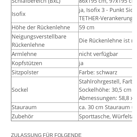
Schlafbereich (BxL)
86x195 cm, 97x195 cm
ja, Isofix 3 - Punkt Si
Isofix
TETHER-Verankerunge
Höhe der Rückenlehne
59 cm
Neigungsverstellbare
Die Rückenlehne ist ni
Rückenlehne
Armlehne
nicht verfügbar
Kopfstützen
ja
Sitzpolster
Farbe: schwarz
Stahlrohrgestell, Farbe
Sockel
Sockelhöhe: 30,5 cm (
Abmessungen: 58,8 x 3
Stauraum
ca. 30 cm Stauraum un
Zubehör
Sporttasche, Würfelta
ZULASSUNG FÜR FOLGENDE