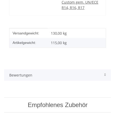
Custom gem. UN/ECE
R14, R16, R17
Produkteigenschaft
Wert
130,00 kg
Versandgewicht:
115,00
kg
Artikelgewicht:
Bewertungen
Empfohlenes Zubehör