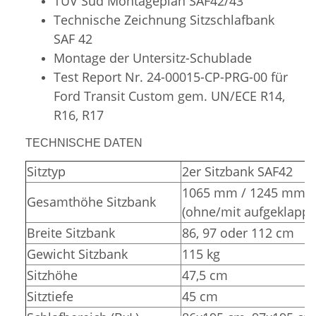
TÜV Süd
Montageplan SAF42/43
Technische Zeichnung Sitzschlafbank
SAF 42
Montage der Untersitz-Schublade
Test Report Nr. 24-00015-CP-PRG-00 für
Ford Transit Custom gem. UN/ECE R14,
R16, R17
TECHNISCHE DATEN
Sitztyp
2er Sitzbank SAF42
1065 mm / 1245 mm
Gesamthöhe Sitzbank
(ohne/mit aufgeklappt
Breite Sitzbank
86, 97 oder 112 cm
Gewicht Sitzbank
115 kg
Sitzhöhe
47,5 cm
Sitztiefe
45 cm