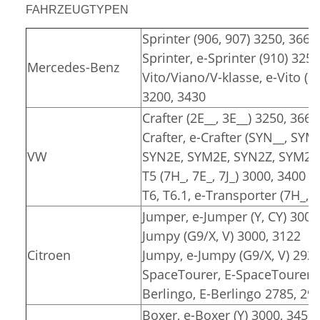
FAHRZEUGTYPEN
Sprinter (906, 907) 3250, 3665
Sprinter, e-Sprinter (910) 325
Mercedes-Benz
Vito/Viano/V-klasse, e-Vito (6
3200, 3430
Crafter (2E__, 3E__) 3250, 3665
Crafter, e-Crafter (SYN__, SYM
VW
SYN2E, SYM2E, SYN2Z, SYM2Z)
T5 (7H_, 7E_, 7J_) 3000, 3400
T6, T6.1, e-Transporter (7H_, 7
Jumper, e-Jumper (Y, CY) 3000
Jumpy (G9/X, V) 3000, 3122
Citroen
Jumpy, e-Jumpy (G9/X, V) 2925
SpaceTourer, E-SpaceTourer (
Berlingo, E-Berlingo 2785, 29
Boxer, e-Boxer (Y) 3000, 3450