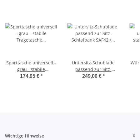
Sporttasche universell -
Untersitz-Schublade
Würf
grau - stabile
passend zur Sitz-
Tragetasche für
Schlafbank SAF42 /
174,95 €
*
249,00 €
*
Schlafsitzbank SAF42
SAF43 mit 47,5 cm
Sc
und SAF43
Sitzhöhe
Wichtige Hinweise