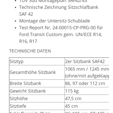
TÜV Süd
Montageplan SAF42/43
Technische Zeichnung Sitzschlafbank
SAF 42
Montage der Untersitz-Schublade
Test Report Nr. 24-00015-CP-PRG-00 für
Ford Transit Custom gem. UN/ECE R14,
R16, R17
TECHNISCHE DATEN
Sitztyp
2er Sitzbank SAF42
1065 mm / 1245 mm
Gesamthöhe Sitzbank
(ohne/mit aufgeklappt
Breite Sitzbank
86, 97 oder 112 cm
Gewicht Sitzbank
115 kg
Sitzhöhe
47,5 cm
Sitztiefe
45 cm