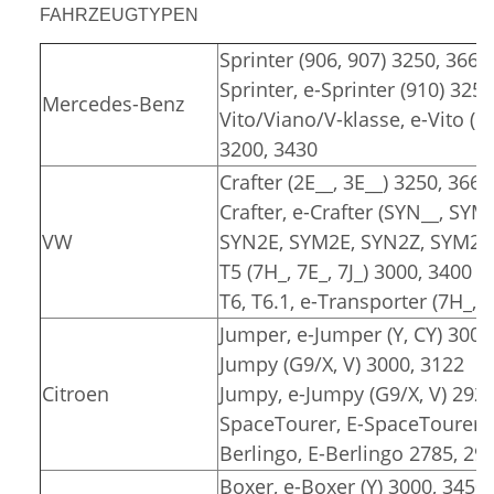
FAHRZEUGTYPEN
Sprinter (906, 907) 3250, 3665
Sprinter, e-Sprinter (910) 325
Mercedes-Benz
Vito/Viano/V-klasse, e-Vito (6
3200, 3430
Crafter (2E__, 3E__) 3250, 3665
Crafter, e-Crafter (SYN__, SYM
VW
SYN2E, SYM2E, SYN2Z, SYM2Z)
T5 (7H_, 7E_, 7J_) 3000, 3400
T6, T6.1, e-Transporter (7H_, 7
Jumper, e-Jumper (Y, CY) 3000
Jumpy (G9/X, V) 3000, 3122
Citroen
Jumpy, e-Jumpy (G9/X, V) 2925
SpaceTourer, E-SpaceTourer (
Berlingo, E-Berlingo 2785, 29
Boxer, e-Boxer (Y) 3000, 3450