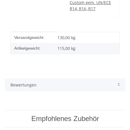
Custom gem. UN/ECE
R14, R16, R17
Produkteigenschaft
Wert
130,00 kg
Versandgewicht:
115,00
kg
Artikelgewicht:
Bewertungen
Empfohlenes Zubehör