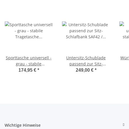
Sporttasche universell -
Untersitz-Schublade
Würf
grau - stabile
passend zur Sitz-
Tragetasche für
Schlafbank SAF42 /
174,95 €
*
249,00 €
*
Schlafsitzbank SAF42
SAF43 mit 47,5 cm
Sc
und SAF43
Sitzhöhe
Wichtige Hinweise