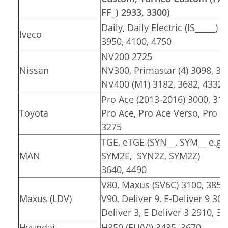
FF_) 2933, 3300)
Daily, Daily Electric (IS_____) 
Iveco
3950, 4100, 4750
NV200 2725
Nissan
NV300, Primastar (4) 3098, 34
NV400 (M1) 3182, 3682, 4332
Pro Ace (2013-2016) 3000, 31
Toyota
Pro Ace, Pro Ace Verso, Pro Ace
3275
TGE, eTGE (SYN__, SYM__ e.g.
MAN
SYM2E, SYN2Z, SYM2Z)
3640, 4490
V80, Maxus (SV6C) 3100, 3850
Maxus (LDV)
V90, Deliver 9, E-Deliver 9 30
Deliver 3, E Deliver 3 2910, 3
Hyundai
H350 (EU(V)) 3435, 3670