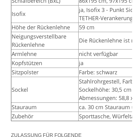
Schlafbereich (BxL)
86x195 cm, 97x195 cm
ja, Isofix 3 - Punkt Si
Isofix
TETHER-Verankerunge
Höhe der Rückenlehne
59 cm
Neigungsverstellbare
Die Rückenlehne ist ni
Rückenlehne
Armlehne
nicht verfügbar
Kopfstützen
ja
Sitzpolster
Farbe: schwarz
Stahlrohrgestell, Farbe
Sockel
Sockelhöhe: 30,5 cm (
Abmessungen: 58,8 x 3
Stauraum
ca. 30 cm Stauraum un
Zubehör
Sporttasche, Würfelta
ZULASSUNG FÜR FOLGENDE