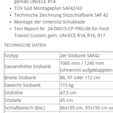
gemäß UN/ECE R14
TÜV Süd
Montageplan SAF42/43
Technische Zeichnung Sitzschlafbank SAF 42
Montage der Untersitz-Schublade
Test Report Nr. 24-00015-CP-PRG-00 für Ford
Transit Custom gem. UN/ECE R14, R16, R17
TECHNISCHE DATEN
Sitztyp
2er Sitzbank SAF42
1065 mm / 1245 mm
Gesamthöhe Sitzbank
(ohne/mit aufgeklappten
Breite Sitzbank
86, 97 oder 112 cm
Gewicht Sitzbank
115 kg
Sitzhöhe
47,5 cm
Sitztiefe
45 cm
Schlafbereich (BxL)
86x195 cm, 97x195 cm o