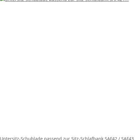
Untersitz-Schublade passend zur Sitz-Schlafbank SAF42 / SAF43