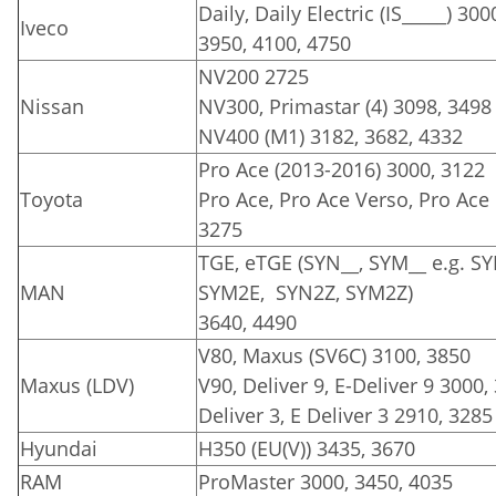
Daily, Daily Electric (IS_____) 300
Iveco
3950, 4100, 4750
NV200 2725
Nissan
NV300, Primastar (4) 3098, 3498
NV400 (M1) 3182, 3682, 4332
Pro Ace (2013-2016) 3000, 3122
Toyota
Pro Ace, Pro Ace Verso, Pro Ace E
3275
TGE, eTGE (SYN__, SYM__ e.g. S
MAN
SYM2E, SYN2Z, SYM2Z)
3640, 4490
V80, Maxus (SV6C) 3100, 3850
Maxus (LDV)
V90, Deliver 9, E-Deliver 9 3000,
Deliver 3, E Deliver 3 2910, 3285
Hyundai
H350 (EU(V)) 3435, 3670
RAM
ProMaster 3000, 3450, 4035