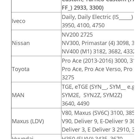
FF_) 2933, 3300)
Daily, Daily Electric (IS_____) 
Iveco
3950, 4100, 4750
NV200 2725
Nissan
NV300, Primastar (4) 3098, 34
NV400 (M1) 3182, 3682, 4332
Pro Ace (2013-2016) 3000, 31
Toyota
Pro Ace, Pro Ace Verso, Pro Ace
3275
TGE, eTGE (SYN__, SYM__ e.g.
MAN
SYM2E, SYN2Z, SYM2Z)
3640, 4490
V80, Maxus (SV6C) 3100, 3850
Maxus (LDV)
V90, Deliver 9, E-Deliver 9 30
Deliver 3, E Deliver 3 2910, 3
Hyundai
H350 (EU(V)) 3435, 3670