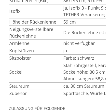
Schlafbereich (BxL)
86x195 cm, 97x195 cm
ja, Isofix 3 - Punkt Si
Isofix
TETHER-Verankerunge
Höhe der Rückenlehne
59 cm
Neigungsverstellbare
Die Rückenlehne ist ni
Rückenlehne
Armlehne
nicht verfügbar
Kopfstützen
ja
Sitzpolster
Farbe: schwarz
Stahlrohrgestell, Farbe
Sockel
Sockelhöhe: 30,5 cm (
Abmessungen: 58,8 x 3
Stauraum
ca. 30 cm Stauraum un
Zubehör
Sporttasche, Würfelta
ZULASSUNG FÜR FOLGENDE