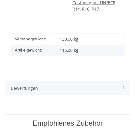
Custom gem. UN/ECE
R14, R16, R17
Produkteigenschaft
Wert
130,00 kg
Versandgewicht:
115,00
kg
Artikelgewicht:
Bewertungen
Empfohlenes Zubehör