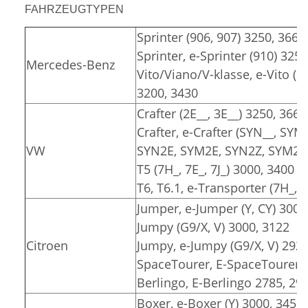
FAHRZEUGTYPEN
Sprinter (906, 907) 3250, 3665
Sprinter, e-Sprinter (910) 325
Mercedes-Benz
Vito/Viano/V-klasse, e-Vito (6
3200, 3430
Crafter (2E__, 3E__) 3250, 3665
Crafter, e-Crafter (SYN__, SYM
VW
SYN2E, SYM2E, SYN2Z, SYM2Z)
T5 (7H_, 7E_, 7J_) 3000, 3400
T6, T6.1, e-Transporter (7H_, 7
Jumper, e-Jumper (Y, CY) 3000
Jumpy (G9/X, V) 3000, 3122
Citroen
Jumpy, e-Jumpy (G9/X, V) 2925
SpaceTourer, E-SpaceTourer (
Berlingo, E-Berlingo 2785, 29
Boxer, e-Boxer (Y) 3000, 3450