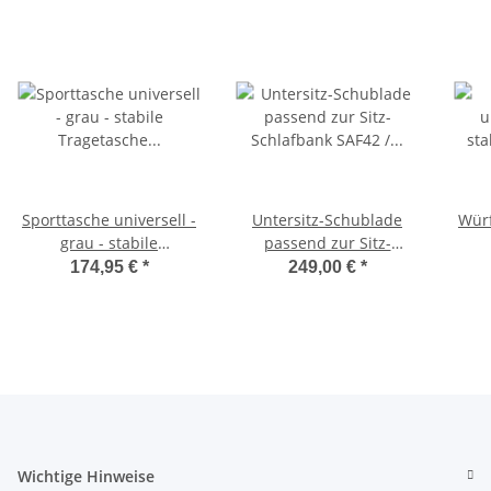
Sporttasche universell -
Untersitz-Schublade
Würf
grau - stabile
passend zur Sitz-
Tragetasche für
Schlafbank SAF42 /
174,95 €
*
249,00 €
*
Schlafsitzbank SAF42
SAF43 mit 47,5 cm
Sc
und SAF43
Sitzhöhe
Wichtige Hinweise