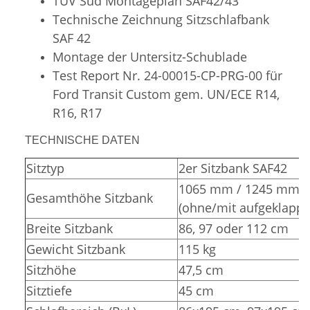
TÜV Süd
Montageplan SAF42/43
Technische Zeichnung Sitzschlafbank
SAF 42
Montage der Untersitz-Schublade
Test Report Nr. 24-00015-CP-PRG-00 für
Ford Transit Custom gem. UN/ECE R14,
R16, R17
TECHNISCHE DATEN
Sitztyp
2er Sitzbank SAF42
1065 mm / 1245 mm
Gesamthöhe Sitzbank
(ohne/mit aufgeklappt
Breite Sitzbank
86, 97 oder 112 cm
Gewicht Sitzbank
115 kg
Sitzhöhe
47,5 cm
Sitztiefe
45 cm