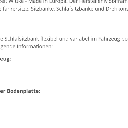
izeit Wittke - Made in Europa. Der Hersteller Mobifra
fahrersitze, Sitzbänke, Schlafsitzbänke und Drehkons
ie Schlafsitzbank flexibel und variabel im Fahrzeug 
olgende Informationen:
zeug:
der Bodenplatte: