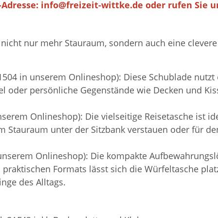
l-Adresse:
info@freizeit-wittke.de
oder rufen Sie un
nicht nur mehr Stauraum, sondern auch eine clevere M
504 in unserem Onlineshop): Diese Schublade nutzt 
el oder persönliche Gegenstände wie Decken und Kisse
erem Onlineshop): Die vielseitige Reisetasche ist idea
 im Stauraum unter der Sitzbank verstauen oder für 
 unserem Onlineshop): Die kompakte Aufbewahrungslö
es praktischen Formats lässt sich die Würfeltasche pl
inge des Alltags.