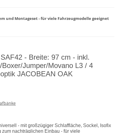
ystem und Montageset - für viele Fahrzeugmodelle geeignet
 SAF42 - Breite: 97 cm - inkl.
o/Boxer/Jumper/Movano L3 / 4
zoptik JACOBEAN OAK
lafbänke
versell - mit großzügiger Schlaffläche, Sockel, Isofix
um nachträglichen Einbau - für viele