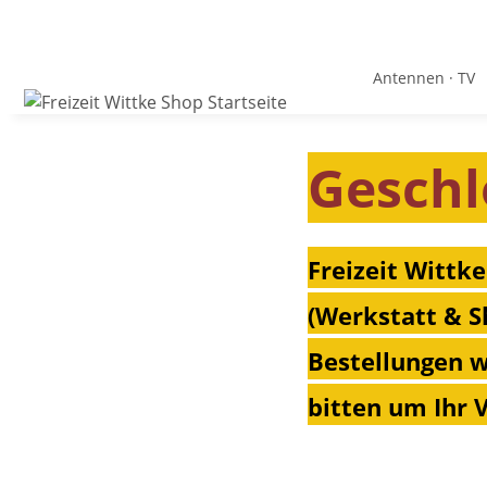
Antennen · TV
Geschl
Freizeit Wittke
(Werkstatt & S
Bestellungen w
bitten um Ihr 