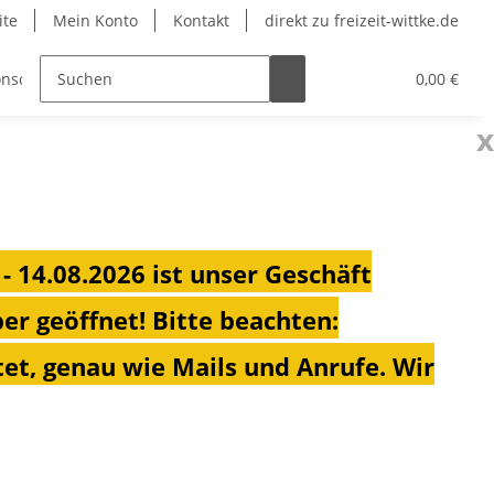
ite
Mein Konto
Kontakt
direkt zu freizeit-wittke.de
nsolen
Fahrradträger
Heizungen für Ihren Campe
0,00 €
x
 - 14.08.2026 ist unser Geschäft
ber geöffnet!
Bitte beachten:
et, genau wie Mails und Anrufe. Wir