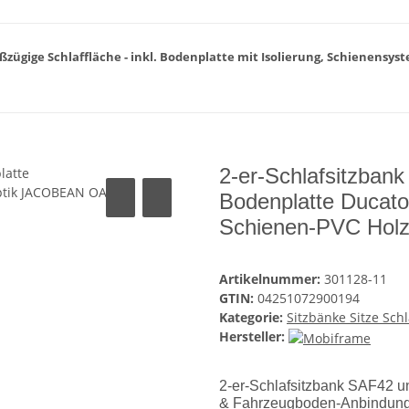
großzügige Schlaffläche - inkl. Bodenplatte mit Isolierung, Schienens
2-er-Schlafsitzbank
Bodenplatte Ducat
Schienen-PVC Hol
Artikelnummer:
301128-11
GTIN:
04251072900194
Kategorie:
Sitzbänke Sitze Sch
Hersteller:
2-er-Schlafsitzbank SAF42 uni
& Fahrzeugboden-Anbindung z