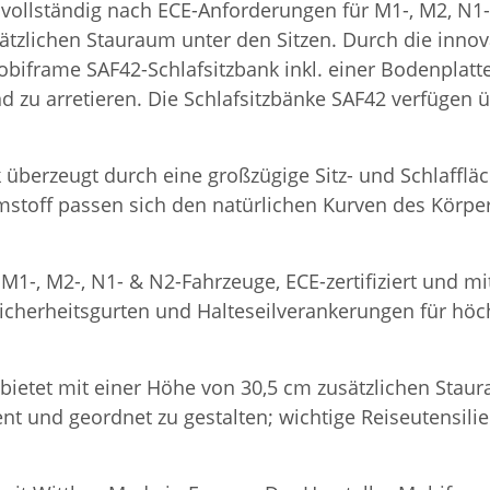
 vollständig nach ECE-Anforderungen für M1-, M2, N1-
zlichen Stauraum unter den Sitzen. Durch die innova
 Mobiframe SAF42-Schlafsitzbank inkl. einer Bodenplat
nd zu arretieren. Die Schlafsitzbänke SAF42 verfügen
k überzeugt durch eine großzügige Sitz- und Schlafflä
stoff passen sich den natürlichen Kurven des Körpe
 M1-, M2-, N1- & N2-Fahrzeuge, ECE-zertifiziert und m
Sicherheitsgurten und Halteseilverankerungen für höch
bietet mit einer Höhe von 30,5 cm zusätzlichen Staur
ent und geordnet zu gestalten; wichtige Reiseutensili