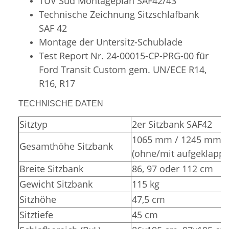
TÜV Süd
Montageplan SAF42/43
Technische Zeichnung Sitzschlafbank
SAF 42
Montage der Untersitz-Schublade
Test Report Nr. 24-00015-CP-PRG-00 für
Ford Transit Custom gem. UN/ECE R14,
R16, R17
TECHNISCHE DATEN
Sitztyp
2er Sitzbank SAF42
1065 mm / 1245 mm
Gesamthöhe Sitzbank
(ohne/mit aufgeklappt
Breite Sitzbank
86, 97 oder 112 cm
Gewicht Sitzbank
115 kg
Sitzhöhe
47,5 cm
Sitztiefe
45 cm