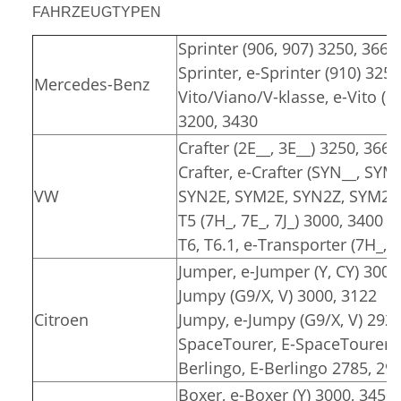
FAHRZEUGTYPEN
Sprinter (906, 907) 3250, 3665
Sprinter, e-Sprinter (910) 325
Mercedes-Benz
Vito/Viano/V-klasse, e-Vito (6
3200, 3430
Crafter (2E__, 3E__) 3250, 3665
Crafter, e-Crafter (SYN__, SYM
VW
SYN2E, SYM2E, SYN2Z, SYM2Z)
T5 (7H_, 7E_, 7J_) 3000, 3400
T6, T6.1, e-Transporter (7H_, 7
Jumper, e-Jumper (Y, CY) 3000
Jumpy (G9/X, V) 3000, 3122
Citroen
Jumpy, e-Jumpy (G9/X, V) 2925
SpaceTourer, E-SpaceTourer (
Berlingo, E-Berlingo 2785, 29
Boxer, e-Boxer (Y) 3000, 3450