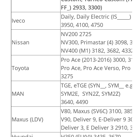
FF_) 2933, 3300)
Daily, Daily Electric (IS_____) 
Iveco
3950, 4100, 4750
NV200 2725
Nissan
NV300, Primastar (4) 3098, 34
NV400 (M1) 3182, 3682, 4332
Pro Ace (2013-2016) 3000, 31
Toyota
Pro Ace, Pro Ace Verso, Pro Ace
3275
TGE, eTGE (SYN__, SYM__ e.g.
MAN
SYM2E, SYN2Z, SYM2Z)
3640, 4490
V80, Maxus (SV6C) 3100, 3850
Maxus (LDV)
V90, Deliver 9, E-Deliver 9 30
Deliver 3, E Deliver 3 2910, 3
Hyundai
H350 (EU(V)) 3435, 3670