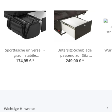
Sporttasche universell -
Untersitz-Schublade
Würf
grau - stabile
passend zur Sitz-
Tragetasche für
Schlafbank SAF42 /
174,95 €
*
249,00 €
*
Schlafsitzbank SAF42
SAF43 mit 47,5 cm
Sc
und SAF43
Sitzhöhe
Wichtige Hinweise