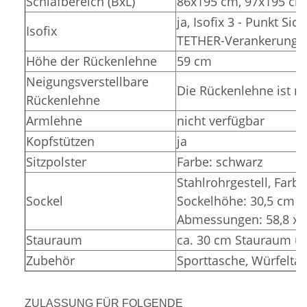
Schlafbereich (BxL)
86x195 cm, 97x195 cm
ja, Isofix 3 - Punkt Si
Isofix
TETHER-Verankerunge
Höhe der Rückenlehne
59 cm
Neigungsverstellbare
Die Rückenlehne ist ni
Rückenlehne
Armlehne
nicht verfügbar
Kopfstützen
ja
Sitzpolster
Farbe: schwarz
Stahlrohrgestell, Farbe
Sockel
Sockelhöhe: 30,5 cm (
Abmessungen: 58,8 x 3
Stauraum
ca. 30 cm Stauraum un
Zubehör
Sporttasche, Würfelta
ZULASSUNG FÜR FOLGENDE