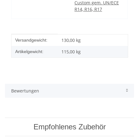
Custom gem. UN/ECE
R14, R16, R17
Produkteigenschaft
Wert
130,00 kg
Versandgewicht:
115,00
kg
Artikelgewicht:
Bewertungen
Empfohlenes Zubehör