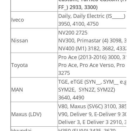
FF_) 2933, 3300)
Daily, Daily Electric (IS_____) 
Iveco
3950, 4100, 4750
NV200 2725
Nissan
NV300, Primastar (4) 3098, 34
NV400 (M1) 3182, 3682, 4332
Pro Ace (2013-2016) 3000, 31
Toyota
Pro Ace, Pro Ace Verso, Pro Ace
3275
TGE, eTGE (SYN__, SYM__ e.g.
MAN
SYM2E, SYN2Z, SYM2Z)
3640, 4490
V80, Maxus (SV6C) 3100, 3850
Maxus (LDV)
V90, Deliver 9, E-Deliver 9 30
Deliver 3, E Deliver 3 2910, 3
Hyundai
H350 (EU(V)) 3435, 3670