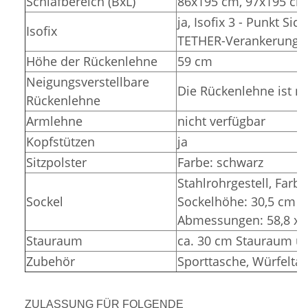
Schlafbereich (BxL)
86x195 cm, 97x195 cm
ja, Isofix 3 - Punkt Si
Isofix
TETHER-Verankerunge
Höhe der Rückenlehne
59 cm
Neigungsverstellbare
Die Rückenlehne ist ni
Rückenlehne
Armlehne
nicht verfügbar
Kopfstützen
ja
Sitzpolster
Farbe: schwarz
Stahlrohrgestell, Farbe
Sockel
Sockelhöhe: 30,5 cm (
Abmessungen: 58,8 x 3
Stauraum
ca. 30 cm Stauraum un
Zubehör
Sporttasche, Würfelta
ZULASSUNG FÜR FOLGENDE