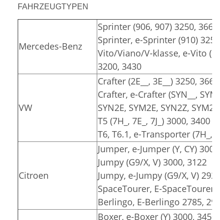
FAHRZEUGTYPEN
Sprinter (906, 907) 3250, 3665
Sprinter, e-Sprinter (910) 325
Mercedes-Benz
Vito/Viano/V-klasse, e-Vito (6
3200, 3430
Crafter (2E__, 3E__) 3250, 3665
Crafter, e-Crafter (SYN__, SYM
VW
SYN2E, SYM2E, SYN2Z, SYM2Z)
T5 (7H_, 7E_, 7J_) 3000, 3400
T6, T6.1, e-Transporter (7H_, 7
Jumper, e-Jumper (Y, CY) 3000
Jumpy (G9/X, V) 3000, 3122
Citroen
Jumpy, e-Jumpy (G9/X, V) 2925
SpaceTourer, E-SpaceTourer (
Berlingo, E-Berlingo 2785, 29
Boxer, e-Boxer (Y) 3000, 3450