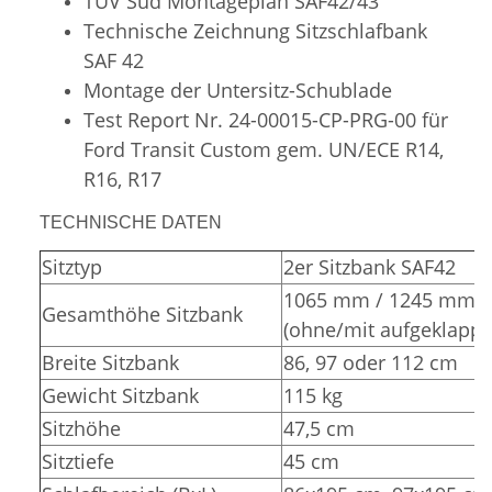
TÜV Süd
Montageplan SAF42/43
Technische Zeichnung Sitzschlafbank
SAF 42
Montage der Untersitz-Schublade
Test Report Nr. 24-00015-CP-PRG-00 für
Ford Transit Custom gem. UN/ECE R14,
R16, R17
TECHNISCHE DATEN
Sitztyp
2er Sitzbank SAF42
1065 mm / 1245 mm
Gesamthöhe Sitzbank
(ohne/mit aufgeklappt
Breite Sitzbank
86, 97 oder 112 cm
Gewicht Sitzbank
115 kg
Sitzhöhe
47,5 cm
Sitztiefe
45 cm