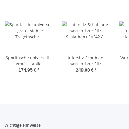
Sporttasche universell -
Untersitz-Schublade
Würf
grau - stabile
passend zur Sitz-
Tragetasche für
Schlafbank SAF42 /
174,95 €
*
249,00 €
*
Schlafsitzbank SAF42
SAF43 mit 47,5 cm
Sc
und SAF43
Sitzhöhe
Wichtige Hinweise