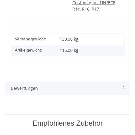
Custom gem. UN/ECE
R14, R16, R17
Produkteigenschaft
Wert
130,00 kg
Versandgewicht:
115,00
kg
Artikelgewicht:
Bewertungen
Empfohlenes Zubehör