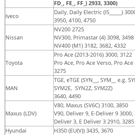
FD_, FE_, FF_) 2933, 3300)
Daily, Daily Electric (IS_____) 300
Iveco
3950, 4100, 4750
NV200 2725
Nissan
NV300, Primastar (4) 3098, 3498
NV400 (M1) 3182, 3682, 4332
Pro Ace (2013-2016) 3000, 3122
Toyota
Pro Ace, Pro Ace Verso, Pro Ace E
3275
TGE, eTGE (SYN__, SYM__ e.g. S
MAN
SYM2E, SYN2Z, SYM2Z)
3640, 4490
V80, Maxus (SV6C) 3100, 3850
Maxus (LDV)
V90, Deliver 9, E-Deliver 9 3000,
Deliver 3, E Deliver 3 2910, 3285
Hyundai
H350 (EU(V)) 3435, 3670