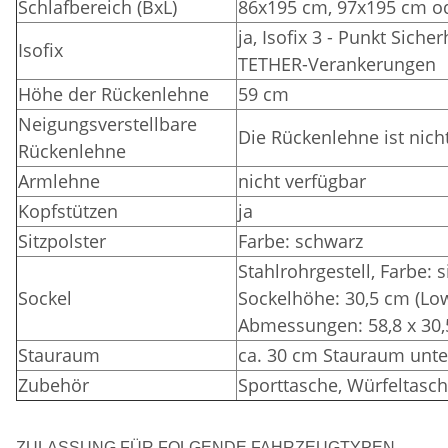
Schlafbereich (BxL)
86x195 cm, 97x195 cm o
ja, Isofix 3 - Punkt Sich
Isofix
TETHER-Verankerungen
Höhe der Rückenlehne
59 cm
Neigungsverstellbare
Die Rückenlehne ist nich
Rückenlehne
Armlehne
nicht verfügbar
Kopfstützen
ja
Sitzpolster
Farbe: schwarz
Stahlrohrgestell, Farbe: 
Sockel
Sockelhöhe: 30,5 cm (Lo
Abmessungen: 58,8 x 30,
Stauraum
ca. 30 cm Stauraum unte
Zubehör
Sporttasche, Würfeltasch
ZULASSUNG FÜR FOLGENDE FAHRZEUGTYPEN