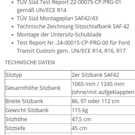
TÜV Süd Test Report 22-00075-CP.PRG-01
gemäß UN/ECE R14
TÜV Süd
Montageplan SAF42/43
Technische Zeichnung Sitzschlafbank SAF 42
Montage der Untersitz-Schublade
Test Report Nr. 24-00015-CP-PRG-00 für Ford
Transit Custom gem. UN/ECE R14, R16, R17
TECHNISCHE DATEN
Sitztyp
2er Sitzbank SAF42
1065 mm / 1245 mm
Gesamthöhe Sitzbank
(ohne/mit aufgeklappten
Breite Sitzbank
86, 97 oder 112 cm
Gewicht Sitzbank
115 kg
Sitzhöhe
47,5 cm
Sitztiefe
45 cm