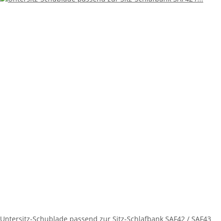
Untersitz-Schublade passend zur Sitz-Schlafbank SAF42 / SAF43