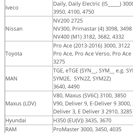
Daily, Daily Electric (IS_____) 300
Iveco
3950, 4100, 4750
NV200 2725
Nissan
NV300, Primastar (4) 3098, 3498
NV400 (M1) 3182, 3682, 4332
Pro Ace (2013-2016) 3000, 3122
Toyota
Pro Ace, Pro Ace Verso, Pro Ace E
3275
TGE, eTGE (SYN__, SYM__ e.g. S
MAN
SYM2E, SYN2Z, SYM2Z)
3640, 4490
V80, Maxus (SV6C) 3100, 3850
Maxus (LDV)
V90, Deliver 9, E-Deliver 9 3000,
Deliver 3, E Deliver 3 2910, 3285
Hyundai
H350 (EU(V)) 3435, 3670
RAM
ProMaster 3000, 3450, 4035