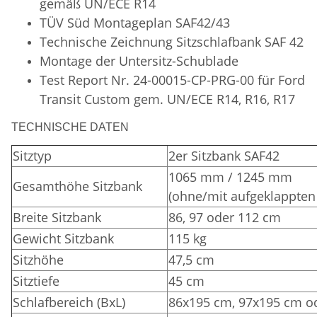
gemäß UN/ECE R14
TÜV Süd
Montageplan SAF42/43
Technische Zeichnung Sitzschlafbank SAF 42
Montage der Untersitz-Schublade
Test Report Nr. 24-00015-CP-PRG-00 für Ford
Transit Custom gem. UN/ECE R14, R16, R17
TECHNISCHE DATEN
Sitztyp
2er Sitzbank SAF42
1065 mm / 1245 mm
Gesamthöhe Sitzbank
(ohne/mit aufgeklappten
Breite Sitzbank
86, 97 oder 112 cm
Gewicht Sitzbank
115 kg
Sitzhöhe
47,5 cm
Sitztiefe
45 cm
Schlafbereich (BxL)
86x195 cm, 97x195 cm o