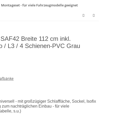
nd Montageset - für viele Fahrzeugmodelle geeignet
 SAF42 Breite 112 cm inkl.
o / L3 / 4 Schienen-PVC Grau
lafbänke
versell - mit großzügiger Schlaffläche, Sockel, Isofix
um nachträglichen Einbau - für viele
belle, s.u.)