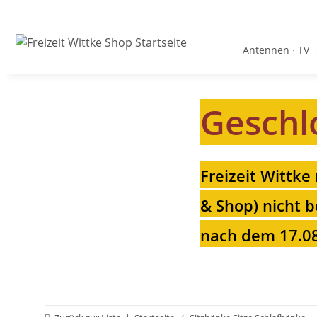
Antennen · TV
Geschl
Freizeit Wittke
& Shop) nicht b
nach dem 17.08