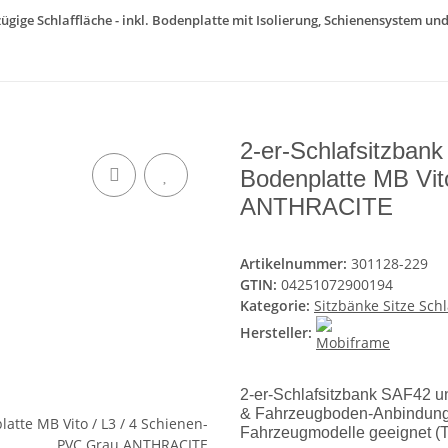
ßzügige Schlaffläche - inkl. Bodenplatte mit Isolierung, Schienensystem u
2-er-Schlafsitzbank
Bodenplatte MB Vit
ANTHRACITE
Artikelnummer:
301128-229
GTIN:
04251072900194
Kategorie:
Sitzbänke Sitze Sch
Hersteller:
2-er-Schlafsitzbank SAF42 uni
& Fahrzeugboden-Anbindung z
Fahrzeugmodelle geeignet (Ta