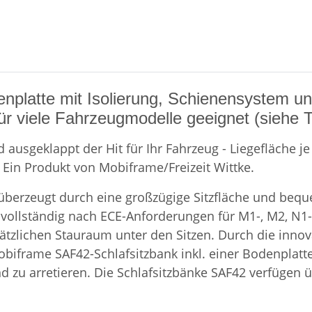
enplatte mit Isolierung, Schienensystem un
ür viele Fahrzeugmodelle geeignet (siehe Ta
ausgeklappt der Hit für Ihr Fahrzeug - Liegefläche je 
Ein Produkt von Mobiframe/Freizeit Wittke.
 überzeugt durch eine großzügige Sitzfläche und beque
 vollständig nach ECE-Anforderungen für M1-, M2, N1-
zlichen Stauraum unter den Sitzen. Durch die innova
 Mobiframe SAF42-Schlafsitzbank inkl. einer Bodenplat
nd zu arretieren. Die Schlafsitzbänke SAF42 verfügen