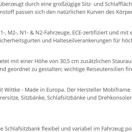
 überzeugt durch eine großzügige Sitz- und Schlaffläc
stoff passen sich den natürlichen Kurven des Körpe
1-, M2-, N1- & N2-Fahrzeuge, ECE-zertifiziert und mi
Sicherheitsgurten und Halteseilverankerungen für höch
etet mit einer Höhe von 30,5 cm zusätzlichen Staurau
und geordnet zu gestalten; wichtige Reiseutensilien f
eit Wittke - Made in Europa. Der Hersteller Mobifram
rsitze, Sitzbänke, Schlafsitzbänke und Drehkonsolen
ie Schlafsitzbank flexibel und variabel im Fahrzeug 