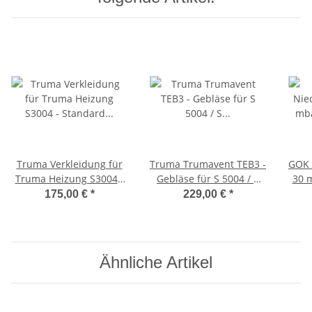
Truma Verkleidung für
Truma Trumavent TEB3 -
GOK 
Truma Heizung S3004 -
Gebläse für S 5004 / S
30 m
Standard - titangrau -
3004 - 12V - mit Booster
Man
175,00 €
*
229,00 €
*
30420-01
integriertem Bedienteil -
41240-01
Ähnliche Artikel