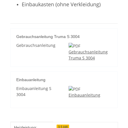
Einbaukasten (ohne Verkleidung)
Gebrauchsanleitung Truma S 3004
Gebrauchsanleitung
Gebrauchsanleitung
Truma S 3004
Einbauanleitung
Einbauanleitung S
3004
Einbauanleitung
Produkteigenschaft
Wert
3,5 kW
Heizleistung: