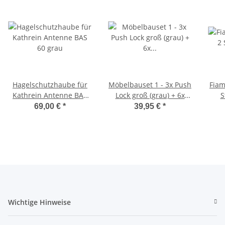
Hagelschutzhaube für
Möbelbauset 1 - 3x Push
Fiam
Kathrein Antenne BAS
Lock groß (grau) + 6x
S
60 grau
Möbelscharnier
69,00 €
*
39,95 €
*
Wichtige Hinweise