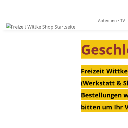
Antennen · TV
Geschl
Freizeit Wittke
(Werkstatt & S
Bestellungen w
bitten um Ihr 