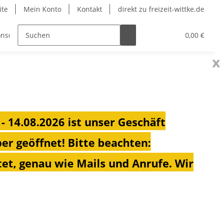
ite
Mein Konto
Kontakt
direkt zu freizeit-wittke.de
nsolen
Fahrradträger
Heizungen für Ihren Campe
0,00 €
x
 - 14.08.2026 ist unser Geschäft
ber geöffnet!
Bitte beachten:
et, genau wie Mails und Anrufe. Wir