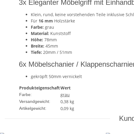
3x Eleganter Möbelgriff mit Einhan
Klein, rund, keine vorstehenden Teile inklusive Schl
Für
16 mm
Holzstärke
Farbe:
grau
Material:
Kunststoff
Höhe:
78mm
Breite:
45mm
Tiefe:
20mm / 51mm
6x Möbelschanier / Klappenscharnie
gekröpft 50mm vernickelt
Produkteigenschaft
Wert
grau
Farbe:
0,38 kg
Versandgewicht:
0,09
kg
Artikelgewicht:
Kund