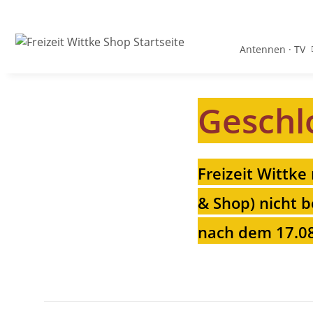
Antennen · TV
Geschl
Freizeit Wittke
& Shop) nicht b
nach dem 17.08