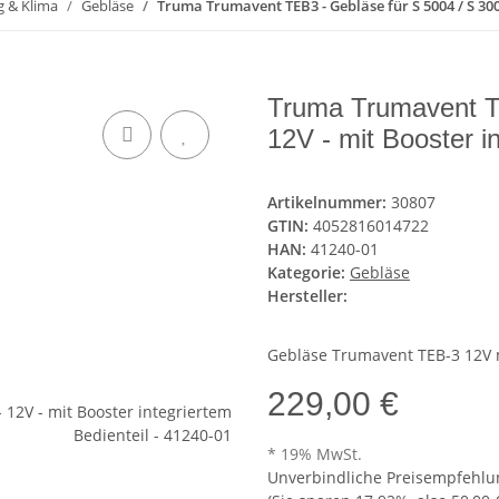
g & Klima
Gebläse
Truma Trumavent TEB3 - Gebläse für S 5004 / S 3004
Truma Trumavent TE
12V - mit Booster i
Artikelnummer:
30807
GTIN:
4052816014722
HAN:
41240-01
Kategorie:
Gebläse
Hersteller:
Gebläse Trumavent TEB-3 12V m
229,00 €
* 19% MwSt.
Unverbindliche Preisempfehlun