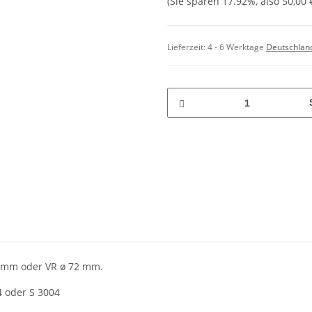
(Sie sparen
17.92%
, also
50,00 
Lieferzeit:
4 - 6 Werktage
Deutschlan
5 mm oder VR ø 72 mm.
4 oder S 3004