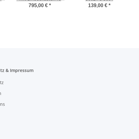
 -
1 Gebläse - ohne
795,00 €
*
139,00 €
*
Verkleidung- 30mBar -
31571-01
tz & Impressum
tz
m
uns