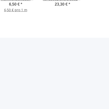
65mm Preis per lfm
Dachkamin - 30630-01
6,50 €
*
23,30 €
*
6,50 € pro 1 m