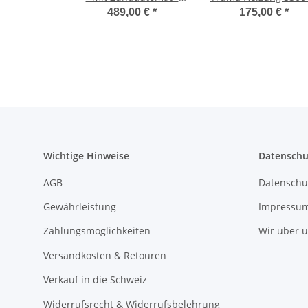
3,5kW - 30mBar - ohne
Standard - titangrau
489,00 €
*
175,00 €
*
Verkleidung
30420-01
Wichtige Hinweise
Datenschu
AGB
Datenschu
Gewährleistung
Impressu
Zahlungsmöglichkeiten
Wir über 
Versandkosten & Retouren
Verkauf in die Schweiz
Widerrufsrecht & Widerrufsbelehrung