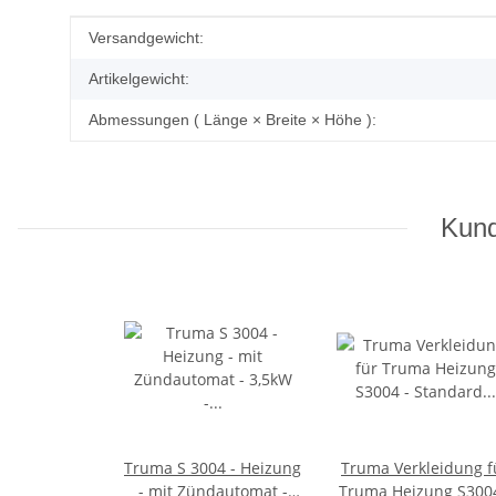
Produkteigenschaft
Wert
Versandgewicht:
Artikelgewicht:
Abmessungen ( Länge × Breite × Höhe ):
Kund
Truma S 3004 - Heizung
Truma Verkleidung f
- mit Zündautomat -
Truma Heizung S3004