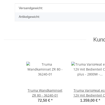
Produkteigenschaft
Wert
Versandgewicht:
Artikelgewicht:
Kund
Truma Wandkaminset
Truma VarioHeat ec
ZR 80 - 36240-01
12V mit Bedienteil 
plus - 2800W - 3740
72,50 €
*
1.359,00 €
*