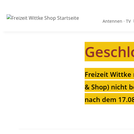
Antennen · TV
Geschl
Freizeit Wittke
& Shop) nicht b
nach dem 17.08