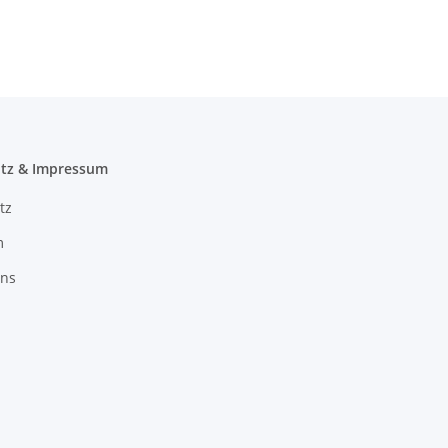
ohne Zwangsbelüftung
Wa
tz & Impressum
tz
m
uns