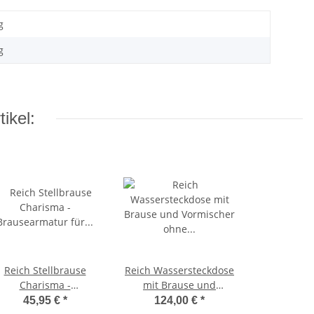
g
g
ikel:
Reich Stellbrause
Reich Wassersteckdose
Charisma -
mit Brause und
Brausearmatur für
Vormischer ohne
45,95 €
*
124,00 €
*