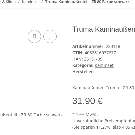
g & Klima
Kaminset
Truma Kaminaußenteil - ZR 80 Farbe schwarz
Truma Kaminaußent
Artikelnummer:
223118
GTIN:
4052816037677
HAN:
36151-09
Kategorie:
Kaminset
Hersteller:
Kaminaußenteil Truma - ZR 80
31,90 €
* 19% MwSt.
Unverbindliche Preisempfehlun
(Sie sparen
11.27%
, also
4,05 €
)