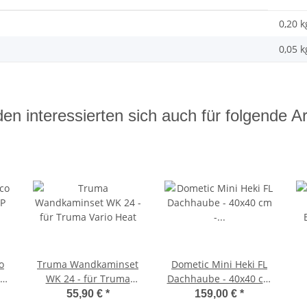
0,20 k
0,05
k
en interessierten sich auch für folgende Art
o
Truma Wandkaminset
Dometic Mini Heki FL
CP
WK 24 - für Truma
Dachhaube - 40x40 cm
1-
Vario Heat
- Dachstärke 43-60mm -
55,90 €
*
159,00 €
*