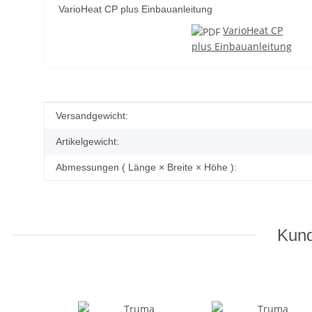
VarioHeat CP plus Einbauanleitung
VarioHeat CP
plus Einbauanleitung
Produkteigenschaft
Wert
Versandgewicht:
Artikelgewicht:
Abmessungen ( Länge × Breite × Höhe ):
Kund