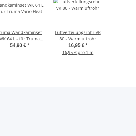
ruma Wandkaminset
Luftverteilungsrohr VR
WK 64 L - für Truma
80 - Warmluftrohr
Vario Heat
54,90 €
*
16,95 €
*
16,95 € pro 1 m