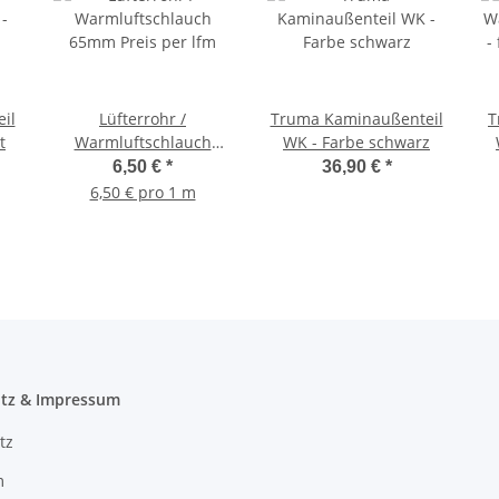
il
Lüfterrohr /
Truma Kaminaußenteil
T
t
Warmluftschlauch
WK - Farbe schwarz
65mm Preis per lfm
6,50 €
*
36,90 €
*
6,50 € pro 1 m
tz & Impressum
tz
m