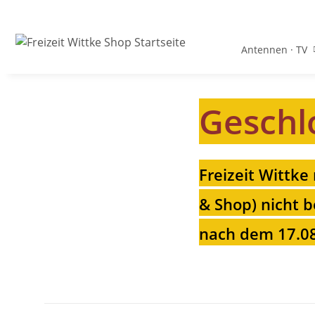
Antennen · TV
Geschl
Freizeit Wittke
& Shop) nicht b
nach dem 17.08