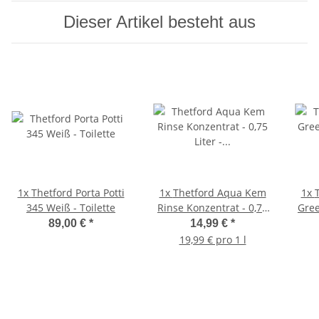
Dieser Artikel besteht aus
1x
Thetford Porta Potti
1x
Thetford Aqua Kem
1x
345 Weiß - Toilette
Rinse Konzentrat - 0,75
Gree
Liter - Sanitärflüssigkeit
Lite
89,00 €
*
14,99 €
*
19,99 € pro 1 l