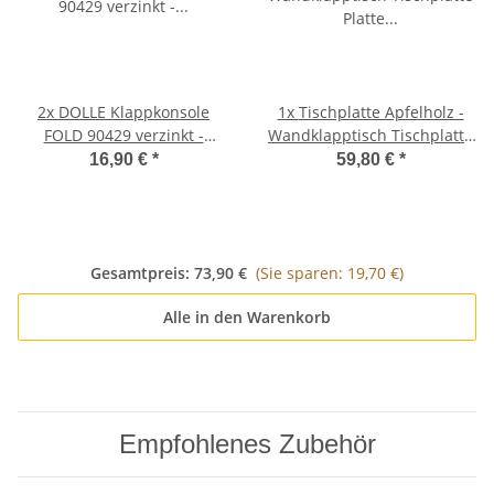
2x
DOLLE Klappkonsole
1x
Tischplatte Apfelholz -
FOLD 90429 verzinkt -
Wandklapptisch Tischplatte
Klappenaussteller -
Platte Holzplatte B45 x T31
16,90 €
*
59,80 €
*
Klapptisch-Beschlag
cm
Gesamtpreis:
73,90 €
(Sie sparen: 19,70 €)
Alle in den Warenkorb
Empfohlenes Zubehör