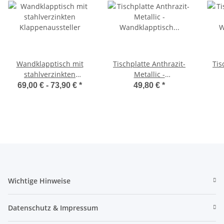
Wandklapptisch mit
Tischplatte Anthrazit-
Tis
stahlverzinkten
Metallic -
Klappenaussteller
Wandklapptisch
69,00 € -
73,90 €
*
49,80 €
*
Tischplatte Platte
T
Holzplatte
Holz
Wichtige Hinweise
Datenschutz & Impressum