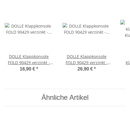
DOLLE Klappkonsole
DOLLE Klappkonsole
FOLD 90429 verzinkt -
FOLD 90429 verzinkt -
Kl
Klappenaussteller -
Klappenaussteller -
Kl
16,90 €
*
26,90 €
*
Klapptisch-Beschlag
Klapptisch-Beschlag-2er
Set
Ähnliche Artikel