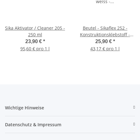
Sika Aktivator / Cleaner 205 -
Beutel - Sikaflex 252 -
250 ml
Konstruktionsklebstoff -
weiss - 600 ml - 726 g -
23,90 €
*
25,90 €
*
Dichtmasse
95,60 € pro 1 l
43,17 € pro 1 l
Wichtige Hinweise
Datenschutz & Impressum