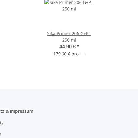
Sika Primer 206 G+P -
250 ml
44,90 €
*
179,60 € pro 1 l
tz & Impressum
tz
m