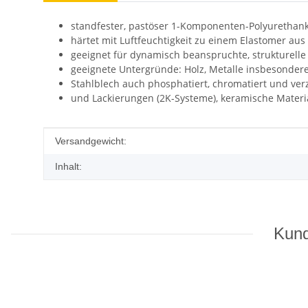
standfester, pastöser 1-Komponenten-Polyurethankl
härtet mit Luftfeuchtigkeit zu einem Elastomer aus
geeignet für dynamisch beanspruchte, strukturell
geeignete Untergründe: Holz, Metalle insbesondere
Stahlblech auch phosphatiert, chromatiert und ver
und Lackierungen (2K-Systeme), keramische Materia
Produkteigenschaft
Wert
Versandgewicht:
Inhalt:
Kund