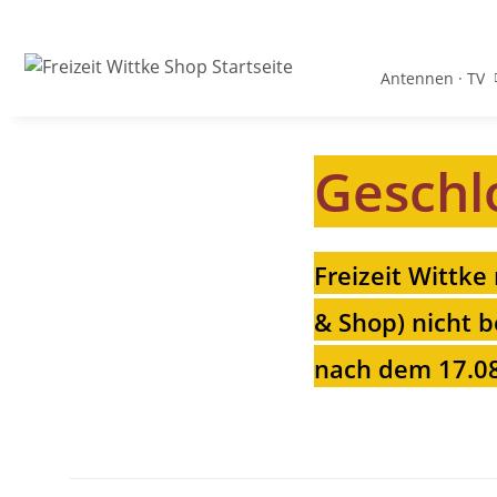
Antennen · TV
Geschl
Freizeit Wittke
& Shop) nicht b
nach dem 17.08