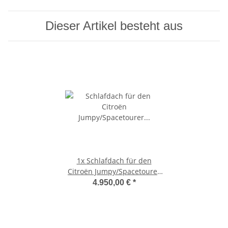
Dieser Artikel besteht aus
1x
Schlafdach für den
Citroën Jumpy/Spacetourer
K0205 weiß
4.950,00 €
*