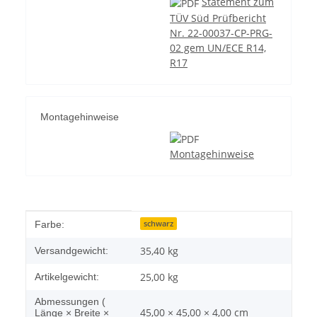
Statement zum
TÜV Süd Prüfbericht
Nr. 22-00037-CP-PRG-
02 gem UN/ECE R14,
R17
Montagehinweise
Montagehinweise
Produkteigenschaft
Wert
schwarz
Farbe:
35,40 kg
Versandgewicht:
25,00
kg
Artikelgewicht:
Abmessungen (
45,00 × 45,00 × 4,00 cm
Länge × Breite ×