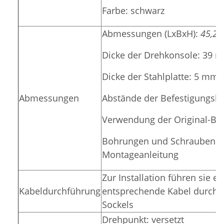
Farbe: schwarz
Abmessungen (LxBxH):
45,2x
Dicke der Drehkonsole: 39 
Dicke der Stahlplatte: 5 mm
Abmessungen
Abstände der Befestigungslö
Verwendung der Original-Be
Bohrungen und
Schrauben: 
Montageanleitung
Zur Installation führen sie e
Kabeldurchführung
entsprechende Kabel durch d
Sockels
Drehpunkt: versetzt