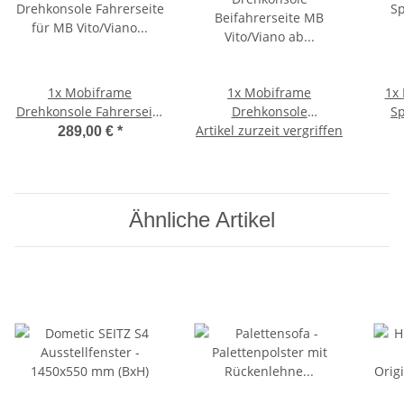
1x
Mobiframe
1x
Mobiframe
1x
Drehkonsole Fahrerseite
Drehkonsole
Sp
für MB Vito/Viano ab
Artikel zurzeit vergriffen
Beifahrerseite MB
289,00 €
*
2014 / Sprinter M907 ab
Vito/Viano ab 2014 /
2019 - inkl.
Sprinter M907 ab 2019
Handbremsenadapter
Ähnliche Artikel