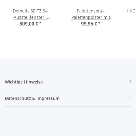
Dometic SEITZ S4
Palettensofa -
HKG 
Ausstellfenster -
Palettenpolster mit
1450x550 mm (BxH)
Rückenlehne
Orig
809,00 €
*
99,95 €
*
Europalette Kissen Sofa
Palettenpolster
Wichtige Hinweise
Datenschutz & Impressum