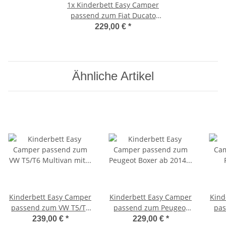
1x
Kinderbett Easy Camper
passend zum Fiat Ducato
2006-2014 inkl.Tasche
229,00 €
*
Ähnliche Artikel
Kinderbett Easy Camper
Kinderbett Easy Camper
Kind
passend zum VW T5/T6
passend zum Peugeot
pas
Multivan mit
Boxer ab 2014
Box
239,00 €
*
229,00 €
*