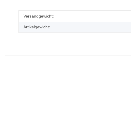
Produkteigenschaft
Wert
Versandgewicht:
Artikelgewicht: