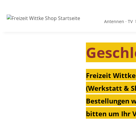
Antennen · TV
Geschl
Freizeit Wittke
(Werkstatt & S
Bestellungen w
bitten um Ihr 