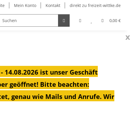
ite
Mein Konto
Kontakt
direkt zu freizeit-wittke.de
onsolen
Fahrradträger
Heizungen für Ihren Camp
0,00 €
x
 - 14.08.2026 ist unser Geschäft
ber geöffnet!
Bitte beachten:
et, genau wie Mails und Anrufe. Wir