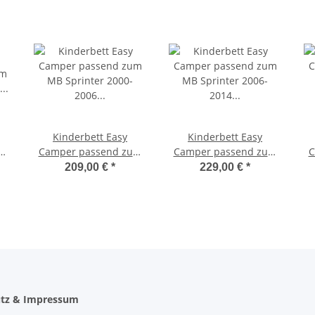
Kinderbett Easy
Kinderbett Easy
um
Camper passend zum
Camper passend zum
C
3
MB Sprinter 2000-2006
MB Sprinter 2006-2014
R
209,00 €
*
229,00 €
*
mit Spannbettlaken
mit Spannbettlaken
tz & Impressum