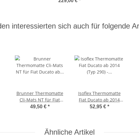
Fiat Ducato 2006-2014
229,00 €
*
inkl.Tasche
en interessierten sich auch für folgende Art
Brunner Thermomatte
Isoflex Thermomatte
Cli-Mats NT für Fiat
Fiat Ducato ab 2014
Ducato ab 2006 bis
(Typ 290) - Fahrerhaus
49,50 €
*
52,95 €
*
2014 jj.
Ähnliche Artikel