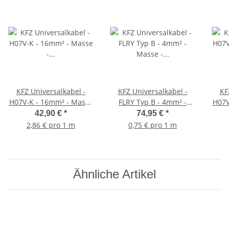
KFZ Universalkabel -
KFZ Universalkabel -
KF
H07V-K - 16mm² - Masse
FLRY Typ B - 4mm² -
H07V
- Schwarz 15 Meter
Masse - Schwarz 100
- 
42,90 €
*
74,95 €
*
Meter
2,86 € pro 1 m
0,75 € pro 1 m
Ähnliche Artikel