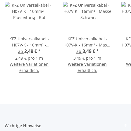
KFZ Universalkabel -
KFZ Universalkabel -
KF
H07V-K - 10mm² -
H07V-K - 16mm² - Masse
H07V
Plusleitung - Rot
- Schwarz
ab
ab
2,49 €
*
3,49 €
*
2,49 € pro 1 m
3,49 € pro 1 m
Weitere Variationen
Weitere Variationen
We
erhältlich.
erhältlich.
Wichtige Hinweise