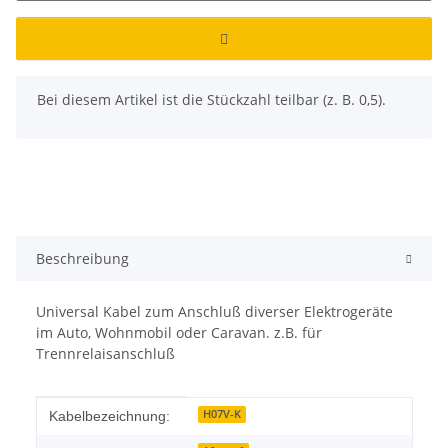
x
Bei diesem Artikel ist die Stückzahl teilbar (z. B. 0,5).
Beschreibung
Universal Kabel zum Anschluß diverser Elektrogeräte
im Auto, Wohnmobil oder Caravan. z.B. für
Trennrelaisanschluß
Produkteigenschaft
Wert
H07V-K
Kabelbezeichnung: