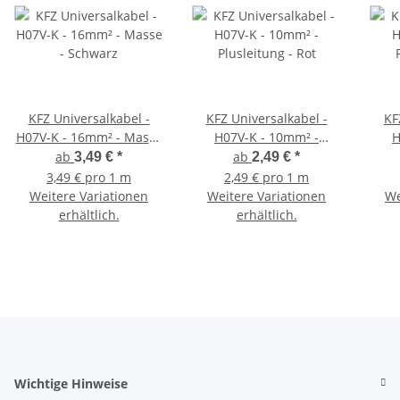
KFZ Universalkabel -
KFZ Universalkabel -
KF
H07V-K - 16mm² - Masse
H07V-K - 10mm² -
H
- Schwarz
Plusleitung - Rot
ab
ab
3,49 €
*
2,49 €
*
3,49 € pro 1 m
2,49 € pro 1 m
Weitere Variationen
Weitere Variationen
We
erhältlich.
erhältlich.
Wichtige Hinweise