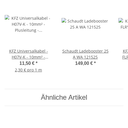
KFZ Universalkabel -
Schaudt Ladebooster 25
KF
H07V-K - 10mm² -
A WA 121525
FL
Plusleitung - Rot 5 Meter
Plu
11,50 €
*
149,00 €
*
2,30 € pro 1 m
Ähnliche Artikel