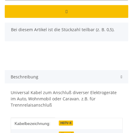
x
Bei diesem Artikel ist die Stückzahl teilbar (z. B. 0,5).
Beschreibung
Universal Kabel zum Anschluß diverser Elektrogeräte
im Auto, Wohnmobil oder Caravan. z.B. für
Trennrelaisanschluß
Produkteigenschaft
Wert
H07V-K
Kabelbezeichnung: