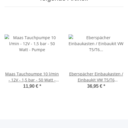
Maas Tauchpumpe 10 l/min
Eberspächer Einbaukasten /
- 12V - 1,5 bar - 50 Watt -
Einbaukit VW T5/T6
Pumpe
Unterflureinbaukasten
11,90 €
*
36,95 €
*
Außeneinbau für Airtronic
D2