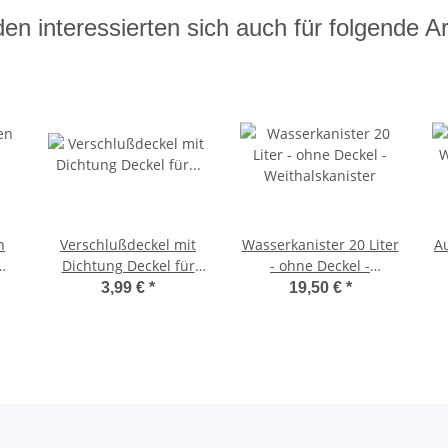
en interessierten sich auch für folgende Art
n
Verschlußdeckel mit
Wasserkanister 20 Liter
A
Dichtung Deckel für
- ohne Deckel -
96
Kanister Schraub-
Weithalskanister
3,99 €
*
19,50 €
*
Verschluss DIN 96