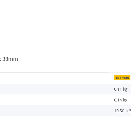
 x 38mm
10 L/min
0,11 kg
0,14
kg
10,50 × 