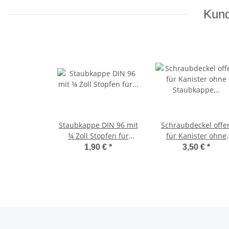
Kund
Staubkappe DIN 96 mit
Schraubdeckel offe
¾ Zoll Stopfen für
für Kanister ohne
Kanister und Tanks mit
Staubkappe für DIN 
1,90 €
*
3,50 €
*
DIN 96 Gewinde