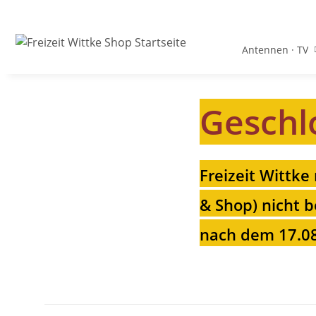
Antennen · TV
Geschl
Freizeit Wittke
& Shop) nicht b
nach dem 17.08