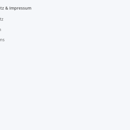
tz & Impressum
tz
m
uns