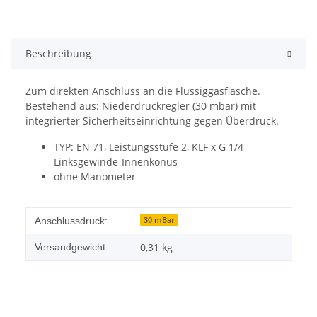
Beschreibung
Zum direkten Anschluss an die Flüssiggasflasche.
Bestehend aus: Niederdruckregler (30 mbar) mit
integrierter Sicherheitseinrichtung gegen Überdruck.
TYP: EN 71, Leistungsstufe 2, KLF x G 1/4
Linksgewinde-Innenkonus
ohne Manometer
Produkteigenschaft
Wert
30 mBar
Anschlussdruck:
0,31 kg
Versandgewicht: