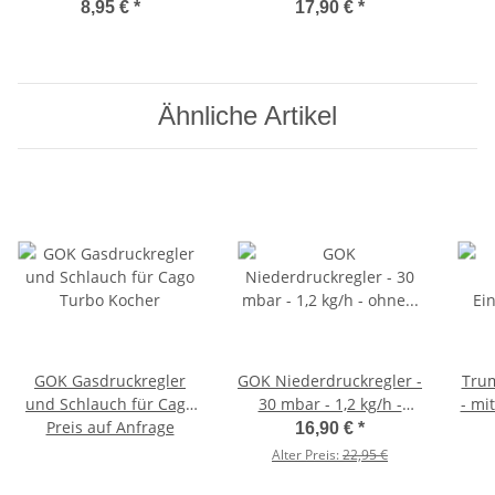
Rechts/Links - 0440200
Manometer - 0111300
8,95 €
*
17,90 €
*
käl
Ähnliche Artikel
GOK Gasdruckregler
GOK Niederdruckregler -
Trum
und Schlauch für Cago
30 mbar - 1,2 kg/h -
- mi
Preis auf Anfrage
Turbo Kocher
ohne Manometer -
16,90 €
*
0128500 Baujahr 2022
Ver
Alter Preis:
22,95 €