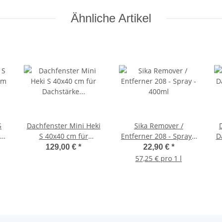
Ähnliche Artikel
S
Dachfenster Mini Heki
Sika Remover /
cm
S 40x40 cm für
Entferner 208 - Spray -
D
m -
Dachstärke 43-60mm
400ml
- 
129,00 €
*
22,90 €
*
g
mit Zwangsbelüftung
o
57,25 € pro 1 l