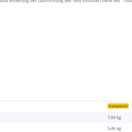
und Änderung der Laufrichtung (Be- und Entlüfter) dank des "Tou
transparent
7,00 kg
5,46
kg