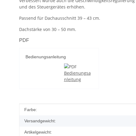
Verbessert wurde auch die Geschwindigkeitsregulierung 
und des Steuergerätes erhöhen.
Passend für Dachausschnitt 39 – 43 cm.
Dachstärke von 30 – 50 mm.
PDF
Bedienungsanleitung
Bedienungsa
nleitung
Produkteigenschaft
Wert
Farbe:
Versandgewicht:
Artikelgewicht: