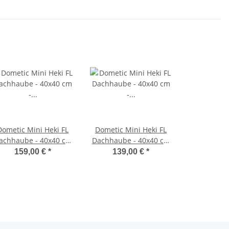
Dometic Mini Heki FL
Dometic Mini Heki FL
achhaube - 40x40 cm
Dachhaube - 40x40 cm
Dachstärke 43-60mm -
- Dachstärke 25-42mm -
159,00 €
*
139,00 €
*
hne Zwangsbelüftung
ohne Zwangsbelüftung