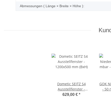
Abmessungen ( Länge × Breite × Höhe ):
Kund
Dometic SEITZ S4
GOK Ni
Ausstellfenster -
- 50 
1200x500 mm (BxH)
ohne
629,00 €
*