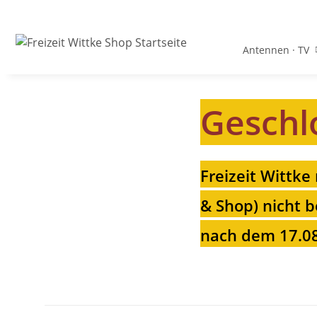
Antennen · TV
Geschl
Freizeit Wittke
& Shop) nicht b
nach dem 17.08