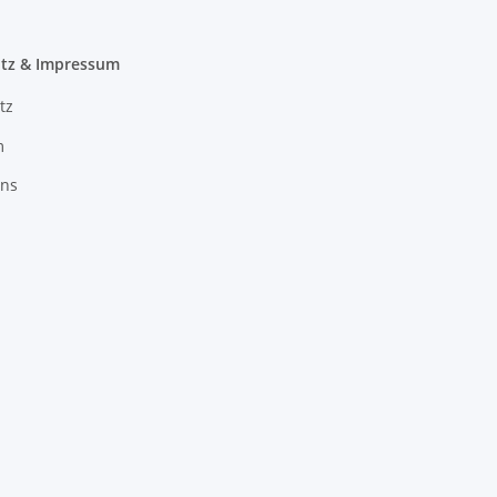
tz & Impressum
tz
m
uns