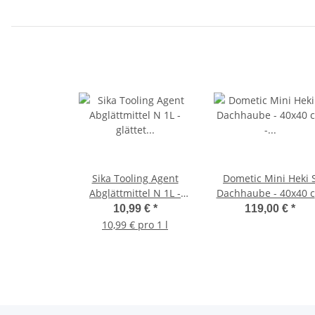
Sika Tooling Agent
Dometic Mini Heki 
Abglättmittel N 1L -
Dachhaube - 40x40 
glättet frische Sikaflex-
- Dachstärke 23-42m
10,99 €
*
119,00 €
*
Oberflächen
mit Zwangsbelüftun
10,99 € pro 1 l