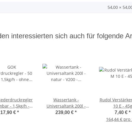
54,00 × 54,0
en interessierten sich auch für folgende Art
ederdruckregler
Wassertank -
Rudol Verstärke
mbar - 1,5kg/h -
Universaltank 200l -
10 E - 45
 Manometer -
natur - V200 - Kanister -
17,90 €
*
239,00 €
*
7,40 €
*
0111300
Tank
164,44 € pro 