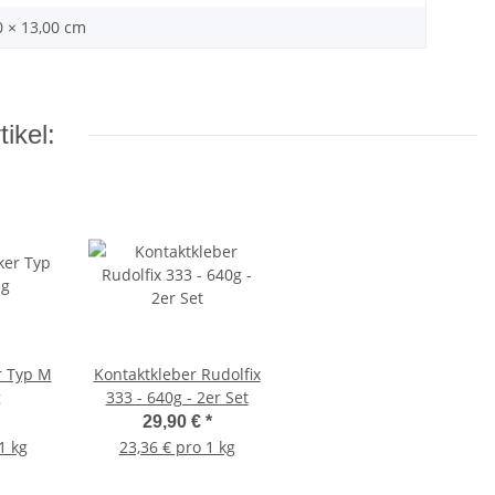
0 × 13,00 cm
ikel:
r Typ M
Kontaktkleber Rudolfix
g
333 - 640g - 2er Set
29,90 €
*
1 kg
23,36 € pro 1 kg