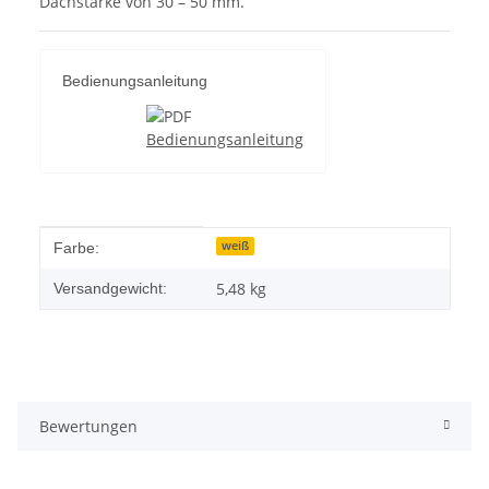
Dachstärke von 30 – 50 mm.
Bedienungsanleitung
Bedienungsanleitung
Produkteigenschaft
Wert
weiß
Farbe:
5,48 kg
Versandgewicht:
Bewertungen