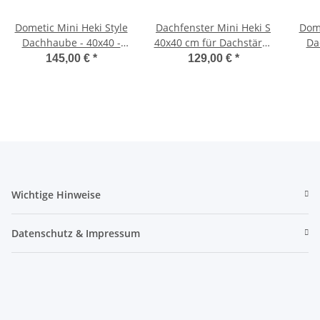
Dometic Mini Heki Style
Dachfenster Mini Heki S
Dome
Dachhaube - 40x40 -
40x40 cm für Dachstärke
Da
Dachstärke 43-60mm -
43-60mm mit
Dac
145,00 €
*
129,00 €
*
mit Zwangsbelüftung
Zwangsbelüftung
mi
Wichtige Hinweise
Datenschutz & Impressum