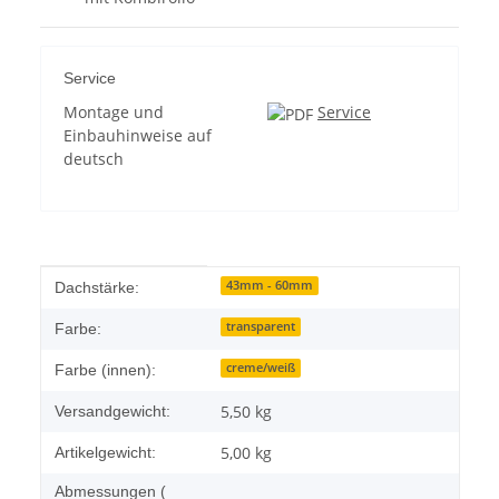
Service
Montage und
Service
Einbauhinweise auf
deutsch
Produkteigenschaft
Wert
43mm - 60mm
Dachstärke:
transparent
Farbe:
creme/weiß
Farbe (innen):
5,50 kg
Versandgewicht:
5,00
kg
Artikelgewicht:
Abmessungen (