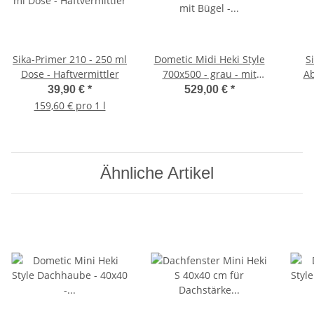
Sika-Primer 210 - 250 ml
Dometic Midi Heki Style
S
Dose - Haftvermittler
700x500 - grau - mit
Ab
Bügel - ohne
glät
39,90 €
*
529,00 €
*
Zwangsbelüftung -
159,60 € pro 1 l
Dachfenster
Ähnliche Artikel