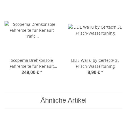
Scopema Drehkonsole
LILIE WaTu by Certec® 3L
Fahrerseite für Renault
Frisch-Wassertuning
Trafic X83 / Nissan
249,00 €
*
8,90 €
*
Primaster / Opel Vivaro ab
2001 bis 2014 - CBTO11RG2
Ähnliche Artikel