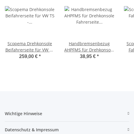
Scopema Drehkonsole
Handbremsenbezug
Sco
Beifahrerseite für VW T5
AHPFMS für Drehkonsole
Fa
- CBTO13RD2
Fahrerseite für
Ford
259,00 €
*
38,95 €
*
Mercedes Sprinter /
202
Crafter - schwarzes
Kunstleder - von
Scopema
Wichtige Hinweise
Datenschutz & Impressum