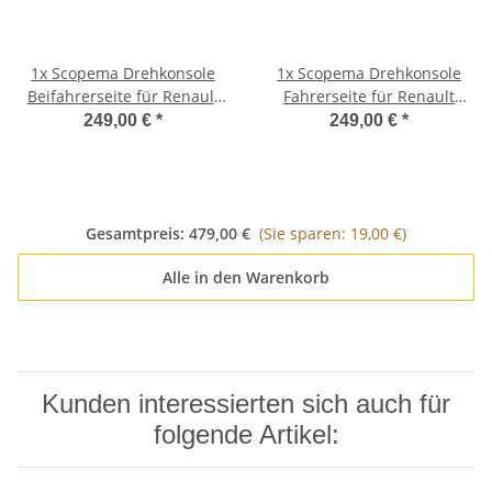
1x
Scopema Drehkonsole
1x
Scopema Drehkonsole
Beifahrerseite für Renault
Fahrerseite für Renault
Trafic X83 / Nissan
Trafic X83 / Nissan
249,00 €
*
249,00 €
*
Primaster / Opel Vivaro ab
Primaster / Opel Vivaro ab
2001 bis 2014 - CBTO11RD2
2001 bis 2014 - CBTO11RG2
Gesamtpreis:
479,00 €
(Sie sparen: 19,00 €)
Alle in den Warenkorb
Kunden interessierten sich auch für
folgende Artikel: